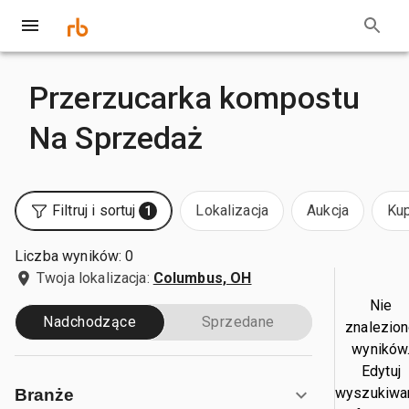
Przerzucarka kompostu
Na Sprzedaż
Filtruj i sortuj
Lokalizacja
Aukcja
Kup
1
Liczba wyników: 0
Twoja lokalizacja:
Columbus, OH
Nie
Nadchodzące
Sprzedane
znalezio
wyników
Edytuj
wyszukiwa
Branże