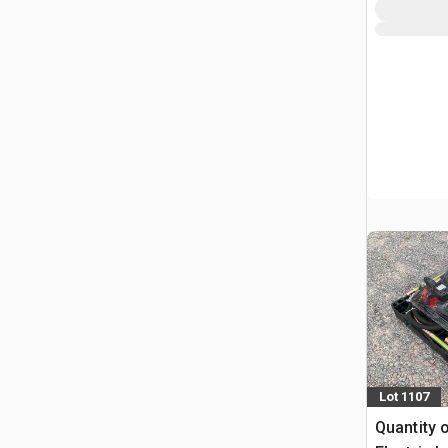
(Unused)
Lot 1107
Quantity 