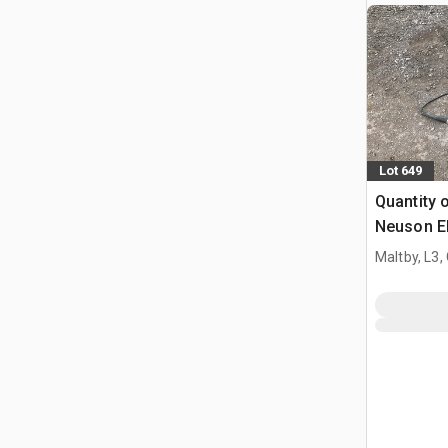
Lot 649
Quantity 
Neuson El
betonu
Maltby, L3,