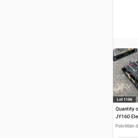
Lot 1106
Quantity 
JY160 Ele
Vibradore
Polotitlán d
Usar) / W
MEX