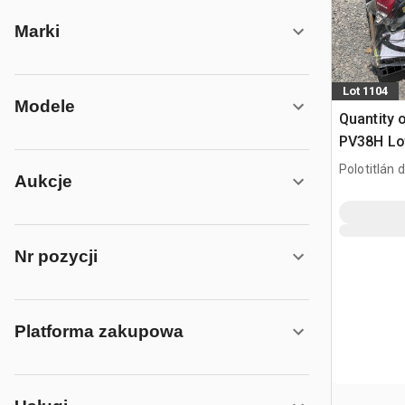
Marki
Lot 1104
Modele
Quantity 
PV38H Lot
Concreto 
Polotitlán d
Aukcje
Wibrator 
MEX
Nr pozycji
Platforma zakupowa