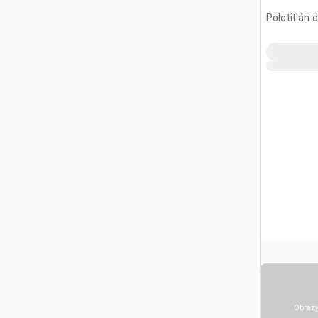
Polotitlán d
MEX
Obrazy