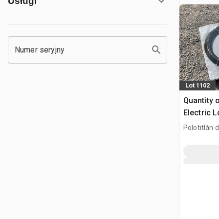
Usługi
Numer seryjny
Lot 1102
Quantity 
Electric 
de Concre
Polotitlán d
Wibrator 
MEX