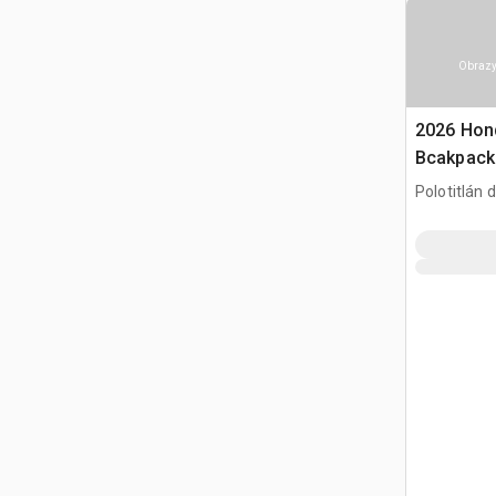
Obrazy
2026 Hon
Bcakpack
betonu (
Polotitlán d
MEX