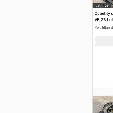
Lot 1103
Quantity 
VB-38 Lot
Concreto 
Polotitlán d
Wibrator 
MEX