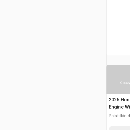
Obrazy
2026 Hon
Engine Wi
(Unused)
Polotitlán d
MEX