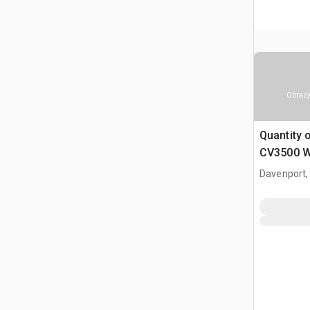
Obrazy
Quantity 
CV3500 W
(Unused)
Davenport,