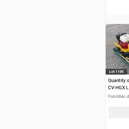
Lot 1105
Quantity 
CV-HGX L
de Concre
Polotitlán d
Wibrator 
MEX