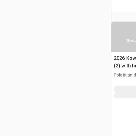
Obrazy
2026 Kow
(2) with 
Wibrator 
Polotitlán d
MEX