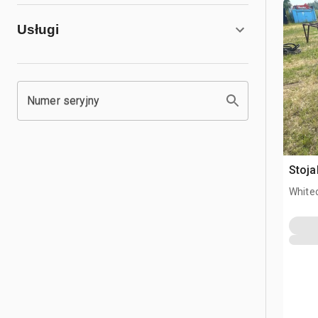
Usługi
Numer seryjny
Stoja
White