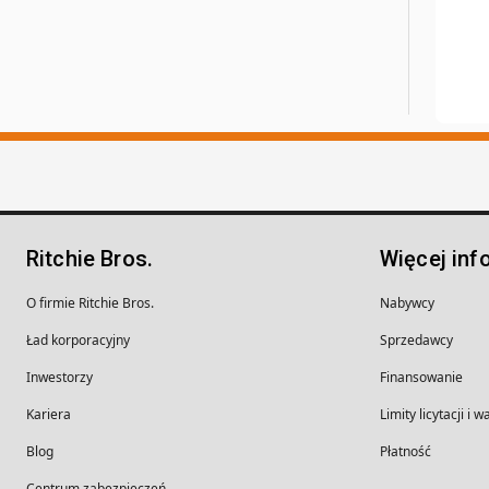
Ritchie Bros.
Więcej inf
O firmie Ritchie Bros.
Nabywcy
Ład korporacyjny
Sprzedawcy
Inwestorzy
Finansowanie
Kariera
Limity licytacji i 
Blog
Płatność
Centrum zabezpieczeń