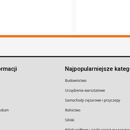
ormacji
Najpopularniejsze kateg
Budownictwo
Urządzenia warsztatowe
Samochody ciężarowe i przyczepy
wadium
Rolnictwo
Silniki
Wózki widłowe i ciężki sprzęt magazyno