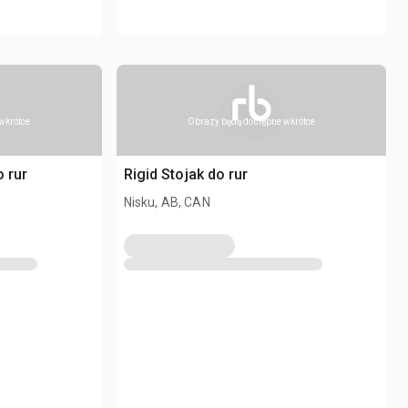
wkrótce
Obrazy będą dostępne wkrótce
o rur
Rigid Stojak do rur
Nisku, AB, CAN