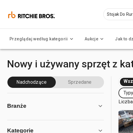
Przeglądaj według kategorii
Aukcje
Jak to d
Nowy i używany sprzęt z kat
Wsz
Nadchodzące
Sprzedane
Typy
Liczba
Branże
Kategorie