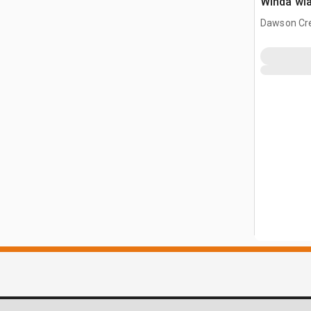
Winda wi
Dawson Cre
CAN