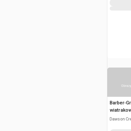
Obrazy
Barber-G
wiatrako
Dawson Cre
CAN