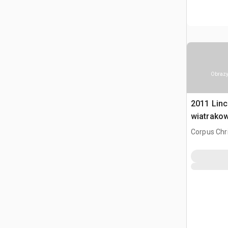
Obrazy
2011 Lin
wiatrako
Corpus Chri