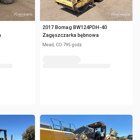
2017 Bomag BW124PDH-40
a
Zagęszczarka bębnowa
.
Mead, CO
795 godz.