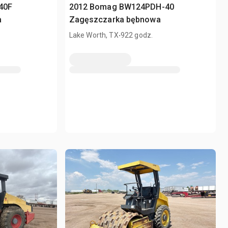
40F
2012 Bomag BW124PDH-40
a
Zagęszczarka bębnowa
.
Lake Worth, TX
922 godz.