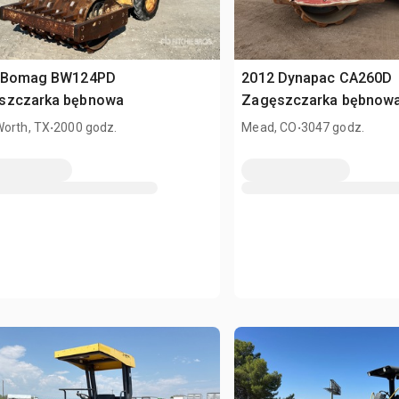
 Bomag BW124PD
2012 Dynapac CA260D
szczarka bębnowa
Zagęszczarka bębnow
.
.
Worth, TX
2000 godz.
Mead, CO
3047 godz.