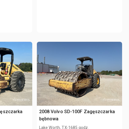
gęszczarka
2008 Volvo SD-100F Zagęszczarka
bębnowa
.
Lake Worth, TX
1685 godz.