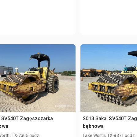
i SV540T Zagęszczarka
2013 Sakai SV540T Za
owa
bębnowa
.
.
Worth, TX
7305 godz.
Lake Worth, TX
8371 godz.