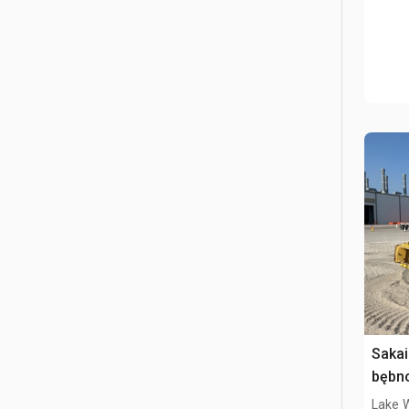
Saka
bębn
Lake 