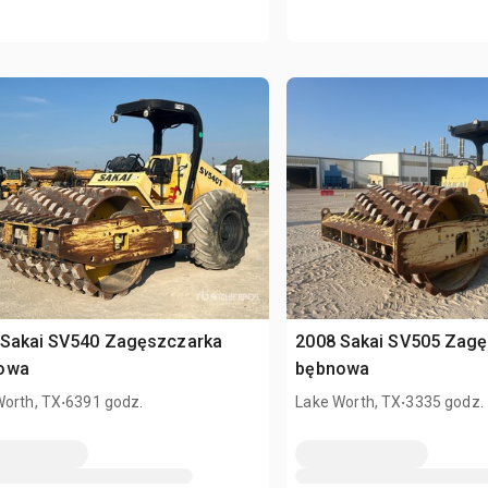
 Sakai SV540 Zagęszczarka
2008 Sakai SV505 Zag
owa
bębnowa
.
.
Worth, TX
6391 godz.
Lake Worth, TX
3335 godz.