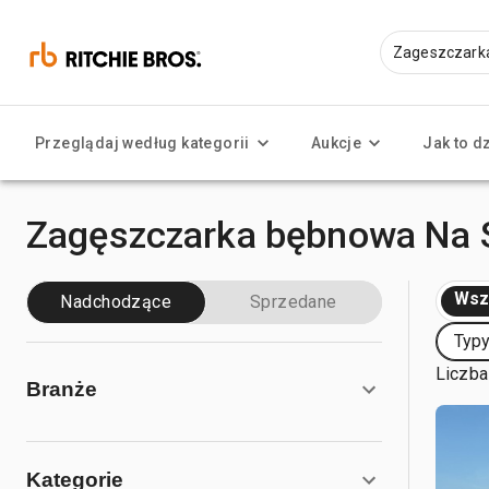
Przeglądaj według kategorii
Aukcje
Jak to d
Zagęszczarka bębnowa Na 
Wsz
Nadchodzące
Sprzedane
Typ
Liczba
Branże
Kategorie