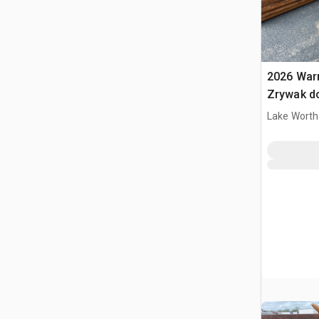
2026 War
Zrywak do
320 / 20 
Lake Worth