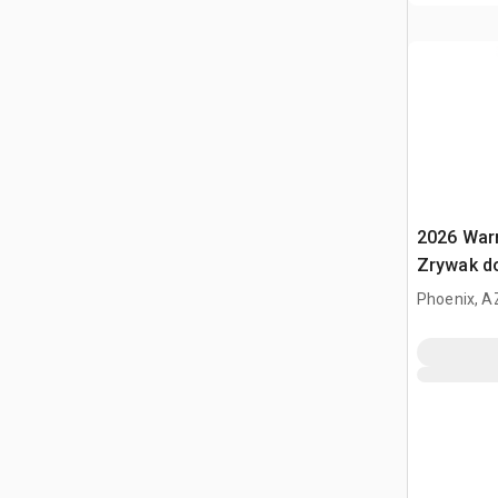
2026 War
Zrywak do
312 / 12 
Phoenix, A