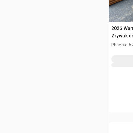
2026 War
Zrywak do
320 / 20 
Phoenix, A