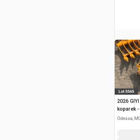
Lot 5565
2026 GIYI
koparek -
(Unused)
Odessa, M