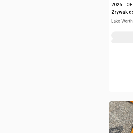
2026 TOF
Zrywak do
ton Excav
Lake Worth