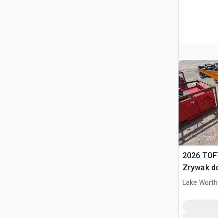
2026 TOF
Zrywak do
40 ton Ex
Lake Worth