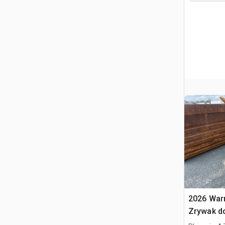
2026 War
Zrywak do
320 / 20 