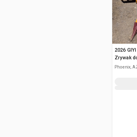
2026 GIYI
Zrywak do
336 (Unu
Phoenix, A