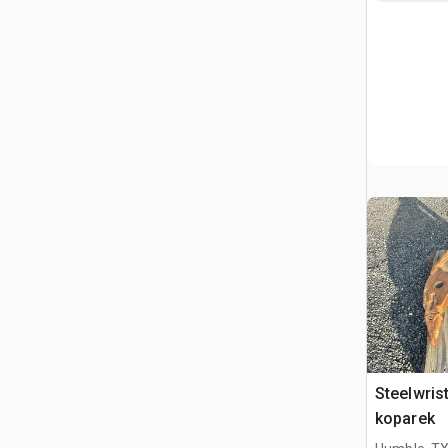
Steelwris
koparek