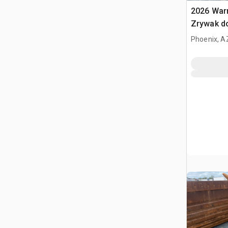
2026 War
Zrywak do
320 / 20 
Phoenix, A