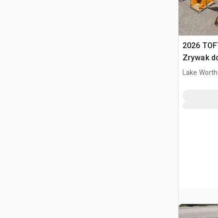
2026 TOF
Zrywak do
30 ton Ex
Lake Worth