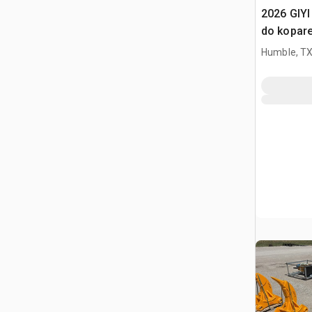
2026 GIY
do kopare
(Unused)
Humble, T