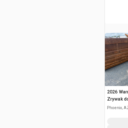
2026 War
Zrywak do
320 / 20 
Phoenix, A