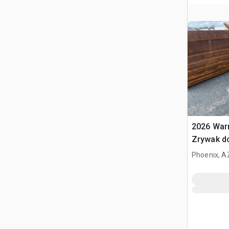
2026 War
Zrywak do
320 / 20 
Phoenix, A