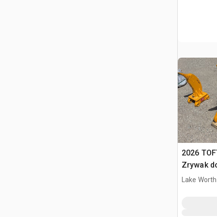
2026 TOF
Zrywak do
15 ton Ex
Lake Worth