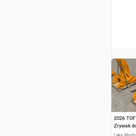
2026 TOF
Zrywak do
15 ton Ex
Lake Worth