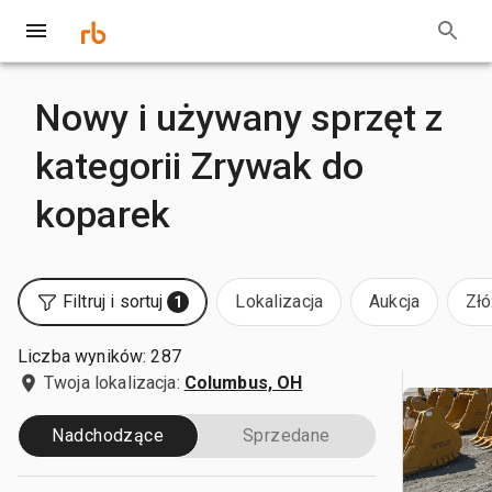
Nowy i używany sprzęt z
kategorii Zrywak do
koparek
Filtruj i sortuj
Lokalizacja
Aukcja
Złó
1
Liczba wyników: 287
Twoja lokalizacja:
Columbus, OH
Nadchodzące
Sprzedane