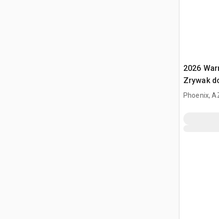
2026 War
Zrywak do
312 / 12 
Phoenix, A