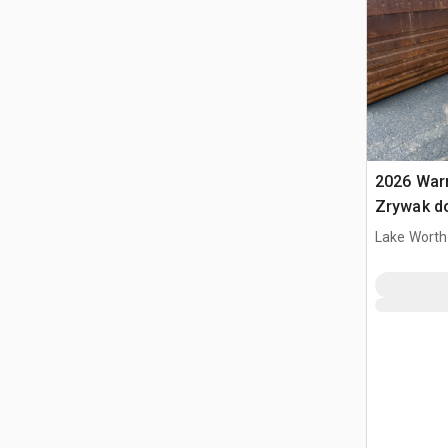
2026 War
Zrywak do
320 / 20 
Lake Worth