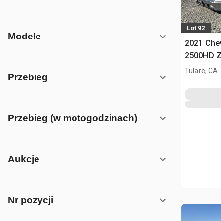
Lot 92
Modele
2021 Chev
2500HD Z
Pickup
Tulare, CA
Przebieg
Przebieg (w motogodzinach)
Aukcje
Nr pozycji