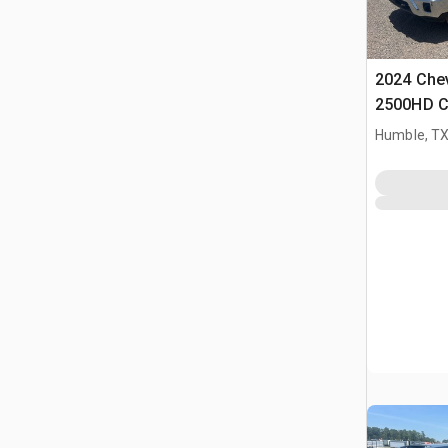
2024 Chev
2500HD C
Cab Pick
Humble, T