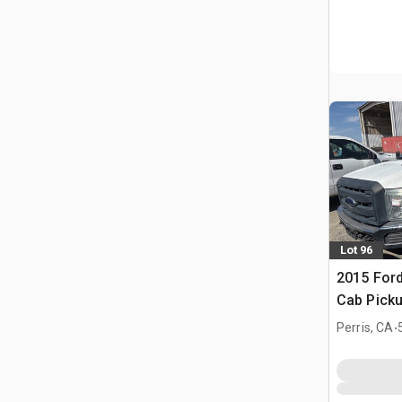
Lot 96
2015 Ford
Cab Pick
.
Perris, CA