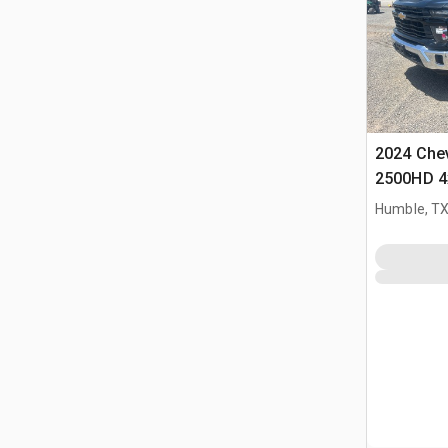
2024 Chev
2500HD 4
Pickup
Humble, T