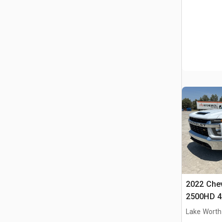
2022 Chev
2500HD 4
Pickup
Lake Worth