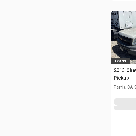
Lot 99
2013 Chev
Pickup
.
Perris, CA