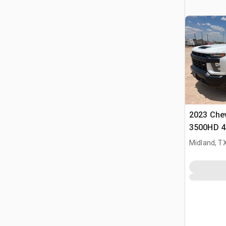
2023 Chev
3500HD 4
Pickup
Midland, T