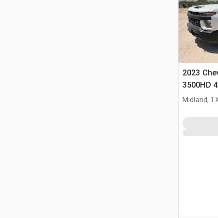
2023 Chev
3500HD 4
Pickup
Midland, T