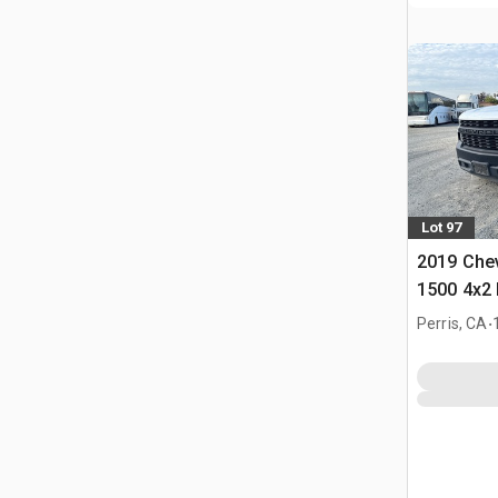
Lot 97
2019 Chev
1500 4x2 
.
Perris, CA