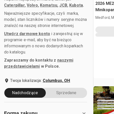
2026 ME2
Caterpillar
,
Volvo
,
Komatsu
,
JCB
,
Kubota
.
Minikopa
Najważniejsze specyfikacje, czyli marka,
Medford, 
model, stan liczników i numery seryjne można
znaleźć na naszej stronie internetowej.
Utwórz darmowe konto
i zarejestruj się w
programie e-mail, aby być na bieżąco
informowanym o nowo dodanych koparkach
do katalogu.
Zapraszamy do kontaktu z
naszymi
przedstawicielami
w Polsce.
Twoja lokalizacja:
Columbus, OH
Nadchodzące
Sprzedane
Forma zakupu