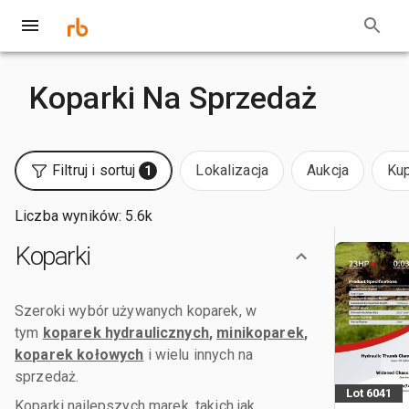
Koparki Na Sprzedaż
Filtruj i sortuj
Lokalizacja
Aukcja
Kup
1
Liczba wyników: 5.6k
Koparki
Szeroki wybór używanych koparek, w
tym
koparek hydraulicznych
,
minikoparek
,
koparek kołowych
i wielu innych na
sprzedaż.
Lot 6041
Koparki najlepszych marek, takich jak