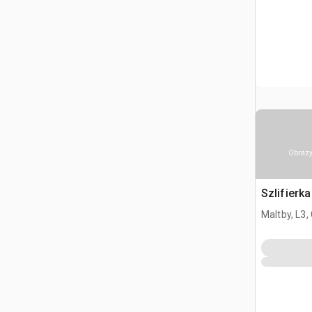
Obrazy
Szlifierk
Maltby, L3,