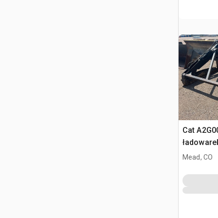
Cat A2G00
ładowarek
Cat 930
Mead, CO