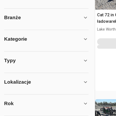
Cat 72 in
Branże
ładowarek
Cat 838M
Lake Worth
Kategorie
Typy
Lokalizacje
Rok