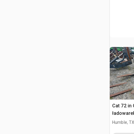
Cat 72 in
ładowarek
Cat 924
Humble, T