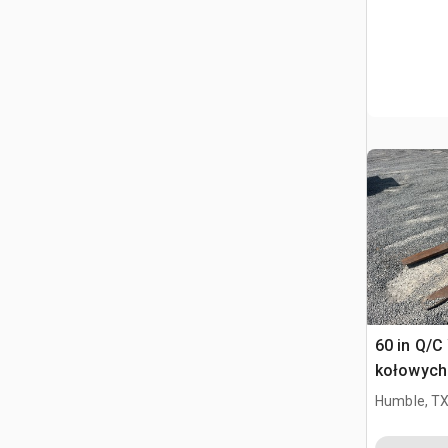
60 in Q/C
kołowych 
444, 544
Humble, T