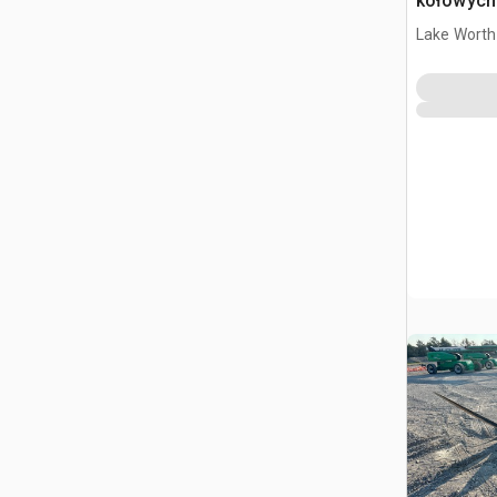
kołowych 
644K
Lake Worth