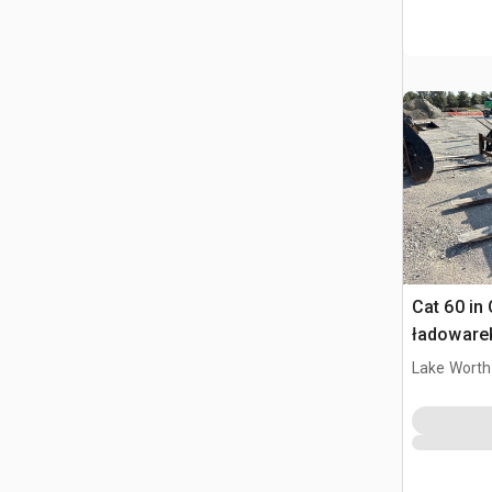
Cat 60 in
ładowarek
Cat 950H
Lake Worth