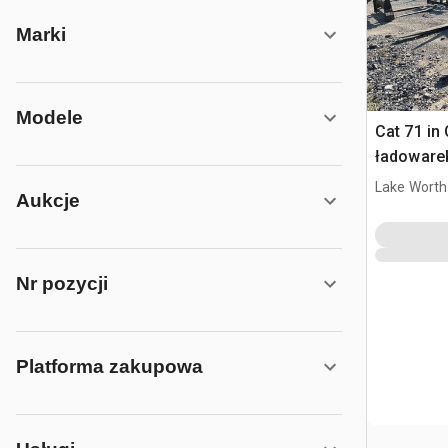
Marki
Modele
Cat 71 in
ładowarek
Cat 938M
Lake Worth
Aukcje
Nr pozycji
Platforma zakupowa