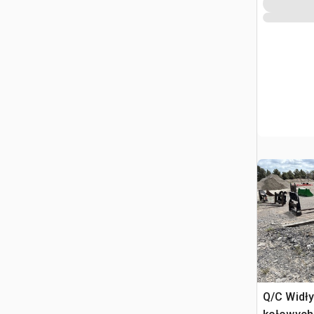
Q/C Widły