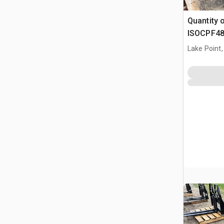
Quantity 
ISOCPF48
6600 lb W
Lake Point,
kołowych