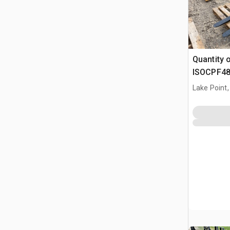
Quantity 
ISOCPF48
6600 lb W
Lake Point,
kołowych