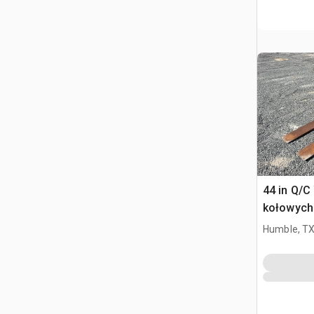
44 in Q/C
kołowych 
444, 544
Humble, T