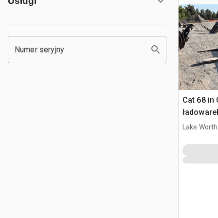
Usługi
Numer seryjny
Cat 68 in
ładowarek
Cat 950H
Lake Worth