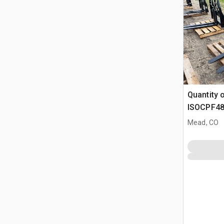
Quantity 
ISOCPF48
6600 lb W
Mead, CO
kołowych