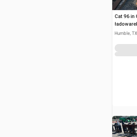
Cat 96 in
ładowarek
Cat 950K
Humble, T
972K/M, 