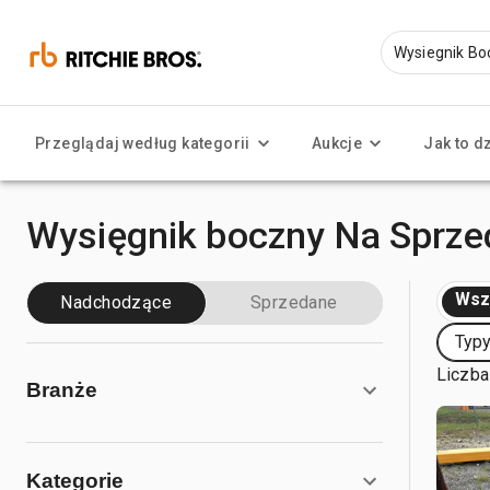
Przeglądaj według kategorii
Aukcje
Jak to d
Wysięgnik boczny Na Sprze
Wsz
Nadchodzące
Sprzedane
Typy
Liczba
Branże
Kategorie