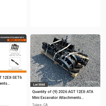
GT 12EX-SET6
ents
Lot 5565
Quantity of (9) 2026 AGT 12EX-ATA
Mini Excavator Attachments
(Unused)
Tulare, CA