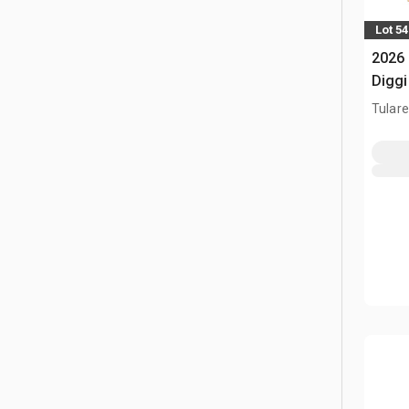
Lot 5
2026
Diggi
336 /
Tulare