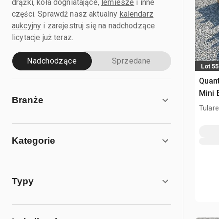
drążki, koła dogniatające,
lemiesze
i inne
części. Sprawdź nasz aktualny
kalendarz
aukcyjny
i zarejestruj się na nadchodzące
licytacje już teraz.
Nadchodzące
Sprzedane
Lot 5
Quant
Mini 
Branże
(Unu
Tulare
Kategorie
Typy