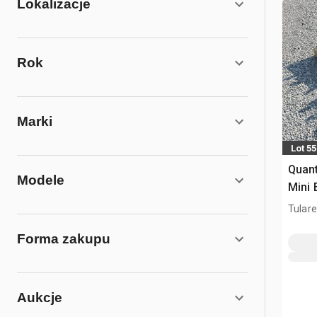
Lokalizacje
Rok
Marki
Lot 5
Quant
Modele
Mini 
(Unu
Tulare
Forma zakupu
Aukcje