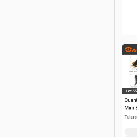
Lot 5
Quant
Mini 
(Unu
Tulare