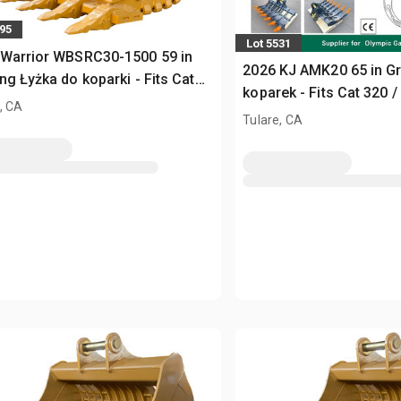
495
Lot 5531
 Warrior WBSRC30-1500 59 in
2026 KJ AMK20 65 in Gr
ng Łyżka do koparki - Fits Cat
koparek - Fits Cat 320 /
 30 - 35 ton (Unused)
, CA
(Unused)
Tulare, CA