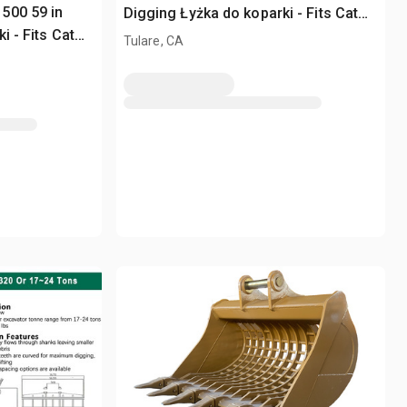
500 59 in
Digging Łyżka do koparki - Fits Cat
i - Fits Cat
336 / 30 - 35 ton (Unused)
Tulare, CA
ed)