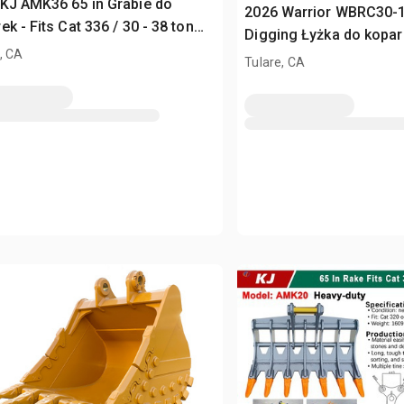
KJ AMK36 65 in Grabie do
2026 Warrior WBRC30-1
ek - Fits Cat 336 / 30 - 38 ton
Digging Łyżka do kopark
sed)
, CA
336 / 30 - 35 ton (Unus
Tulare, CA