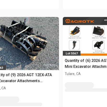
Lot 5567
Quantity of (6) 2026 A
Mini Excavator Attachm
563
(Unused)
Tulare, CA
ity of (9) 2026 AGT 12EX-ATA
Excavator Attachments
sed)
, CA