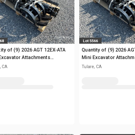
568
Lot 5566
ity of (9) 2026 AGT 12EX-ATA
Quantity of (9) 2026 A
Excavator Attachments
Mini Excavator Attachm
sed)
(Unused)
, CA
Tulare, CA