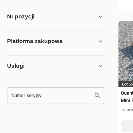
Nr pozycji
Platforma zakupowa
Usługi
Lot 5
Quant
Numer seryjny
Mini 
(Unu
Tulare