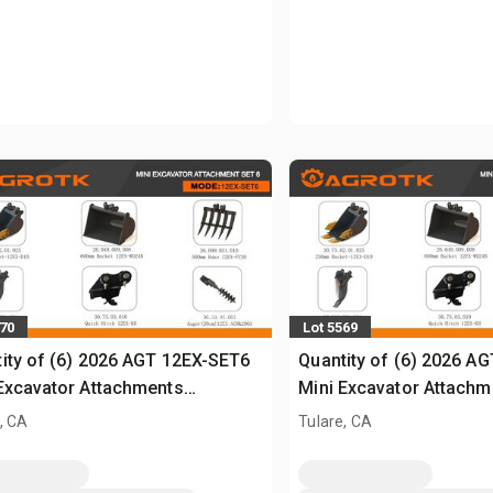
570
Lot 5569
ity of (6) 2026 AGT 12EX-SET6
Quantity of (6) 2026 A
Excavator Attachments
Mini Excavator Attachm
sed)
(Unused)
, CA
Tulare, CA