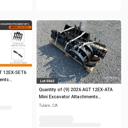
GT 12EX-SET6
ents
Lot 5562
Quantity of (9) 2026 AGT 12EX-ATA
Mini Excavator Attachments
(Unused)
Tulare, CA