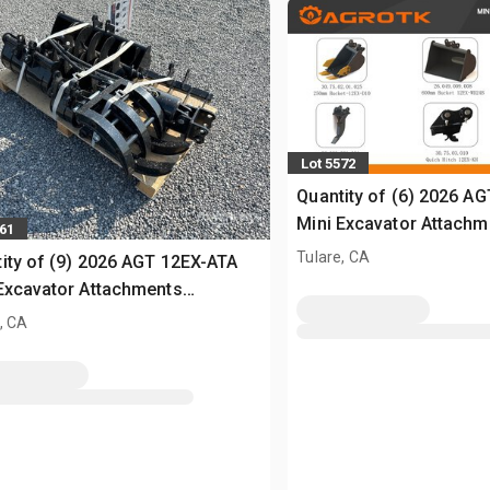
Lot 5572
Quantity of (6) 2026 A
Mini Excavator Attachm
561
(Unused)
Tulare, CA
ity of (9) 2026 AGT 12EX-ATA
Excavator Attachments
sed)
, CA