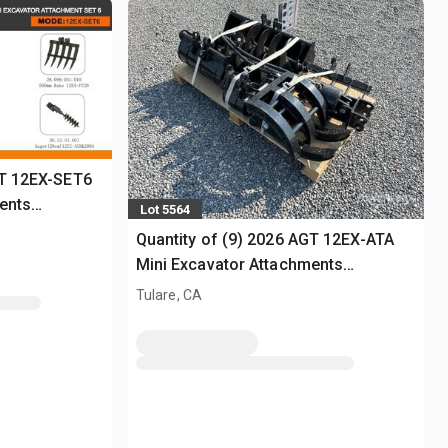
GT 12EX-SET6
ents
Lot 5564
Quantity of (9) 2026 AGT 12EX-ATA
Mini Excavator Attachments
(Unused)
Tulare, CA