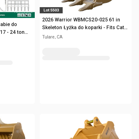
Lot 5503
2026 Warrior WBMCS20-025 61 in
abie do
Skeleton Łyżka do koparki - Fits Cat
 17 - 24 ton
320 / 20 - 25 ton (Unused)
Tulare, CA