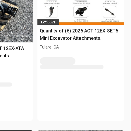
Lot 5571
Quantity of (6) 2026 AGT 12EX-SET6
Mini Excavator Attachments
(Unused)
Tulare, CA
GT 12EX-ATA
ents