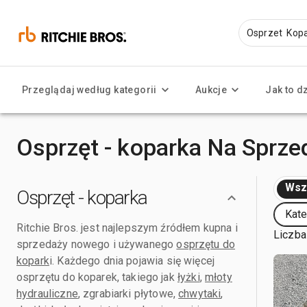
Przeglądaj według kategorii
Aukcje
Jak to d
Osprzęt - koparka Na Sprze
Wsz
Osprzęt - koparka
Kate
Ritchie Bros. jest najlepszym źródłem kupna i
Liczba
sprzedaży nowego i używanego
osprzętu do
kopark
i. Każdego dnia pojawia się więcej
osprzętu do koparek, takiego jak
łyżki
,
młoty
hydrauliczne
, zgrabiarki płytowe,
chwytaki
,