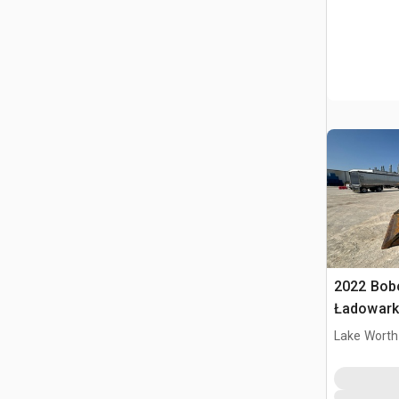
2022 Bob
Ładowark
burtowy
Lake Worth