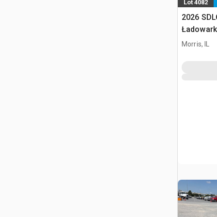
Lot 4082
2026 SDL
Ładowark
burtowym
Morris, IL