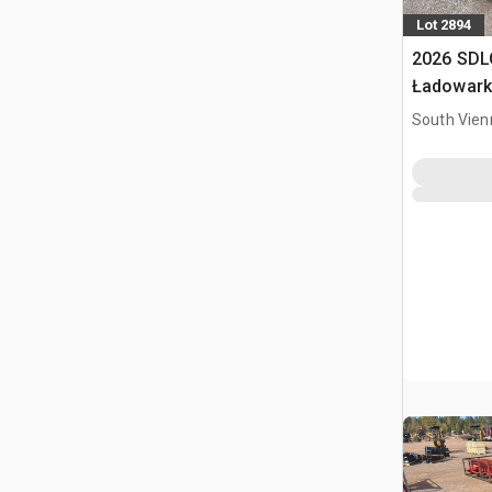
Lot 2894
2026 SDL
Ładowark
burtowym
South Vien