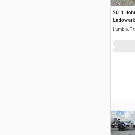
2011 Joh
Ładowark
burtowy
Humble, T