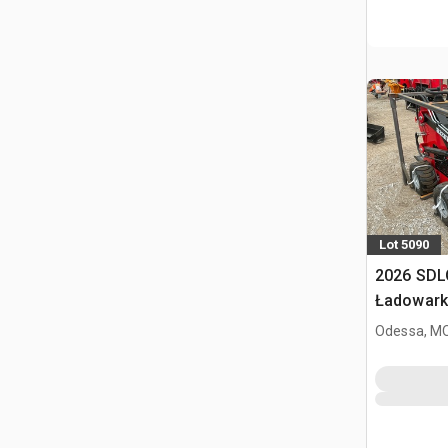
Lot 5090
2026 SDL
Ładowark
burtowym
Odessa, M