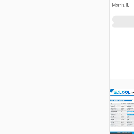
burtowym
Morris, IL