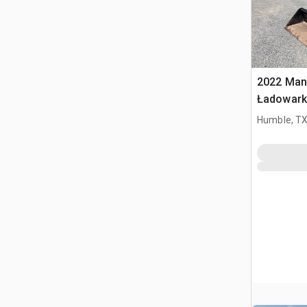
2022 Man
Ładowark
burtowy
Humble, T