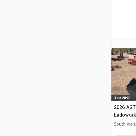
Lot 2893
2026 AGT
Ładowark
burtowym
South Vien