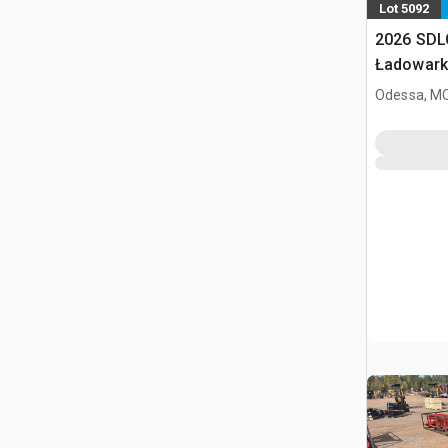
Lot 5092
2026 SDL
Ładowark
burtowym
Odessa, M