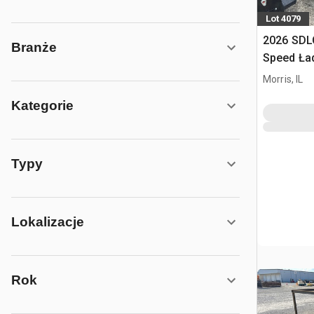
Lot 4079
2026 SDL
Branże
Speed Ła
sterowan
Morris, IL
(Unused)
Kategorie
Typy
Lokalizacje
Rok