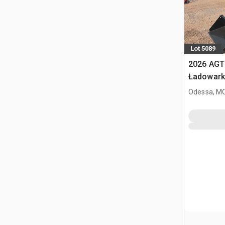
Lot 5089
2026 AGT
Ładowark
burtowym
Odessa, M