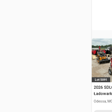
Lot 5091
2026 SDL
Ładowark
burtowym
Odessa, M