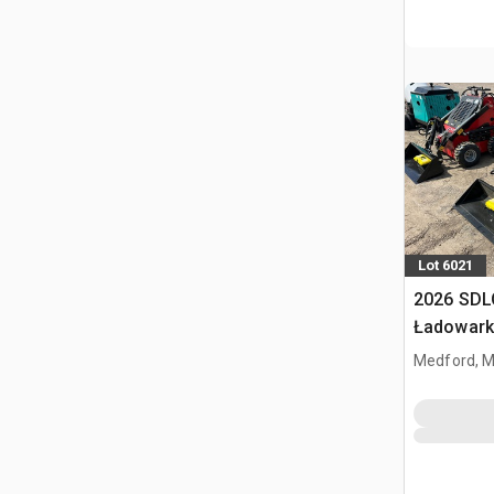
Lot 6021
2026 SDL
Ładowark
burtowym
Medford, 