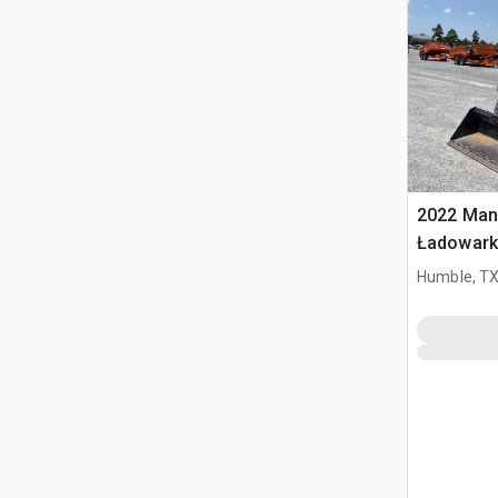
2022 Man
Ładowark
burtowy
Humble, T