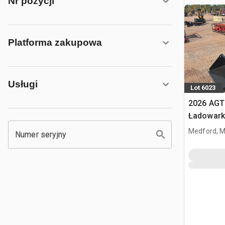
Nr pozycji
Platforma zakupowa
Usługi
Lot 6023
2026 AGT
Ładowark
burtowym
Medford, 
Numer seryjny