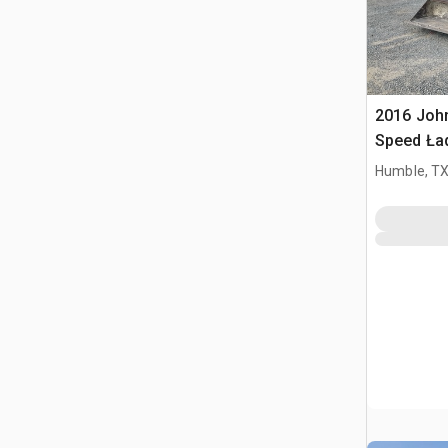
2016 Joh
Speed Ła
sterowan
Humble, T