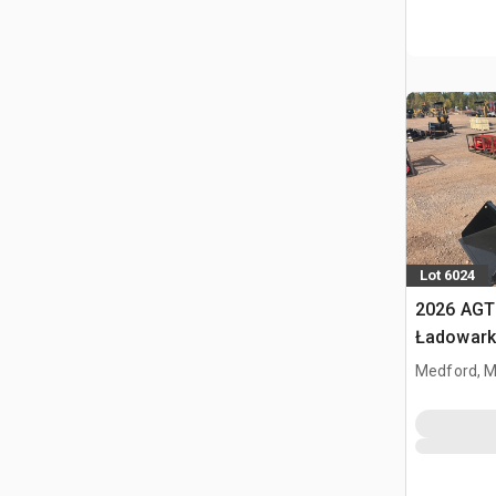
Lot 6024
2026 AGT
Ładowark
burtowym
Medford, 