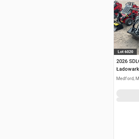
Lot 6020
2026 SDL
Ładowark
burtowym
Medford, 