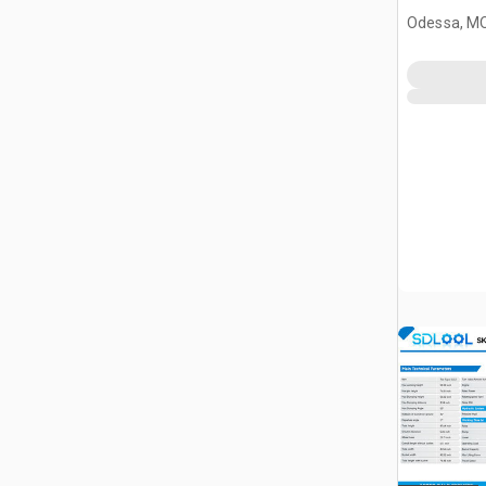
burtowym
Odessa, M