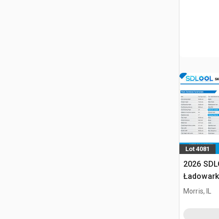
Lot 4081
2026 SDL
Ładowark
burtowym
Morris, IL