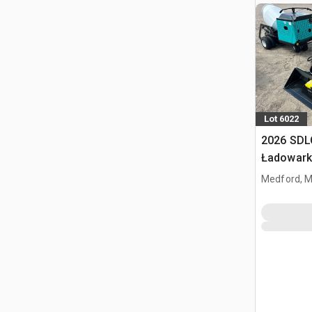
Lot 6022
2026 SDL
Ładowark
burtowym
Medford, 