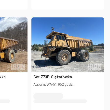
wka
Cat 773B Ciężarówka
.
Auburn, WA
51 952 godz.