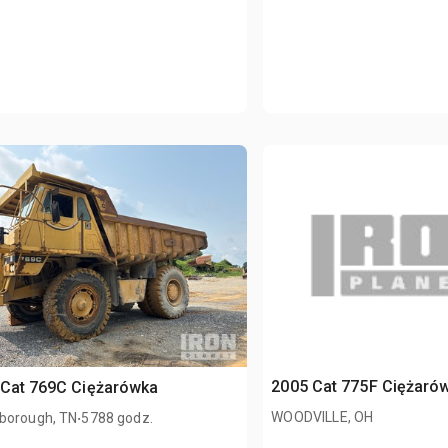
2005 Cat 775F Ciężaró
 Cat 769C Ciężarówka
.
WOODVILLE, OH
borough, TN
5788 godz.