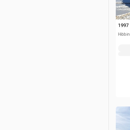
1997
Hibbi