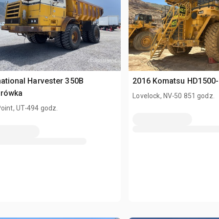
national Harvester 350B
2016 Komatsu HD1500-7
arówka
.
Lovelock, NV
50 851 godz.
.
oint, UT
494 godz.