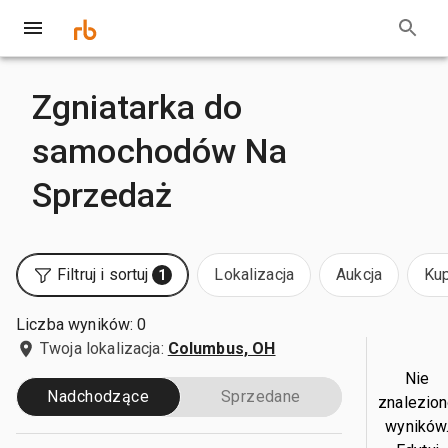
Zgniatarka do
samochodów Na
Sprzedaż
Filtruj i sortuj
Lokalizacja
Aukcja
Kup
1
Liczba wyników: 0
Twoja lokalizacja:
Columbus, OH
Nie
Nadchodzące
Sprzedane
znalezio
wyników