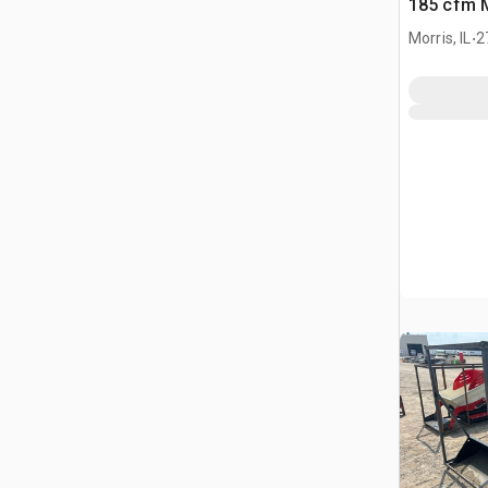
185 cfm 
powietrz
.
Morris, IL
2