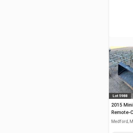
Lot 5988
2015 Mini
Remote-Co
Compact 
Medford, 