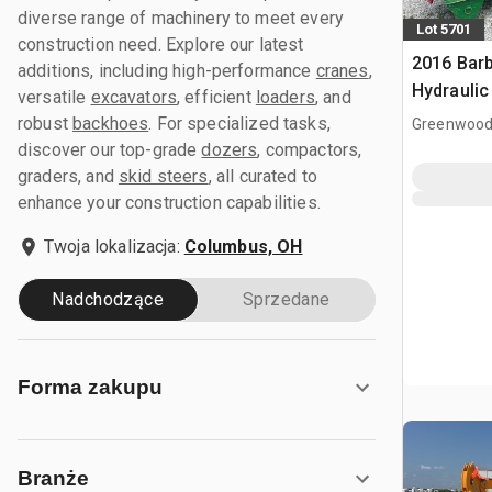
diverse range of machinery to meet every
Lot 5701
construction need. Explore our latest
2016 Bar
additions, including high-performance
cranes
,
Hydraulic
versatile
excavators
, efficient
loaders
, and
Cradle Bo
robust
backhoes
. For specialized tasks,
Greenwood
discover our top-grade
dozers
, compactors,
graders, and
skid steers
, all curated to
enhance your construction capabilities.
Twoja lokalizacja:
Columbus, OH
Nadchodzące
Sprzedane
Forma zakupu
Branże