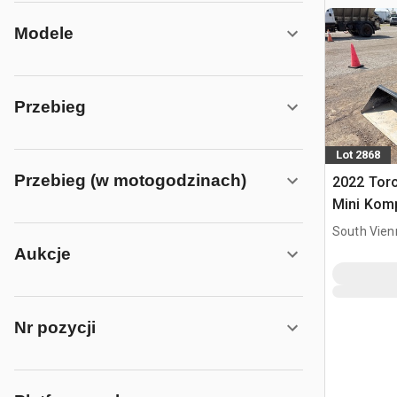
Modele
Przebieg
Lot 2868
Przebieg (w motogodzinach)
2022 Tor
Mini Kom
gąsienic
South Vien
Aukcje
Nr pozycji