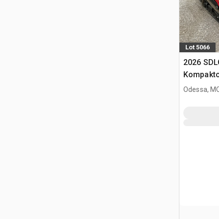
Lot 5066
2026 SDL
Kompakto
gąsienic
Odessa, M