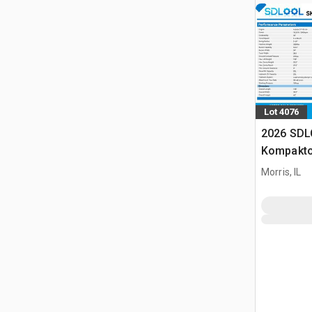
Lot 4076
2026 SDL
Kompakto
gąsienic
Morris, IL