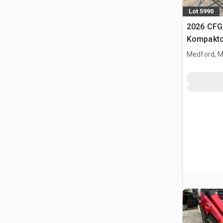
Lot 5990
2026 CFG
Kompakto
gąsienic
Medford, 