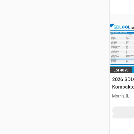
Lot 4075
2026 SDL
Kompakto
gąsienic
Morris, IL