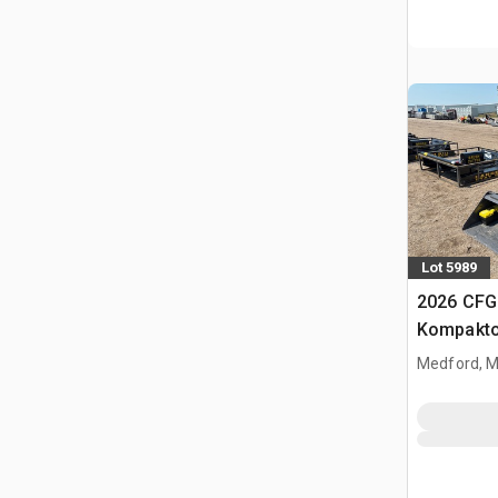
Lot 5989
2026 CFG
Kompakto
gąsienic
Medford, 