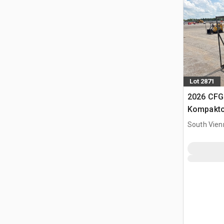
Lot 2871
2026 CFG
Kompakto
gąsienic
South Vien