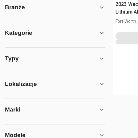
2023 Wac
Branże
Lithium A
Wacker N
Fort Worth,
Kategorie
Typy
Lokalizacje
Marki
Modele