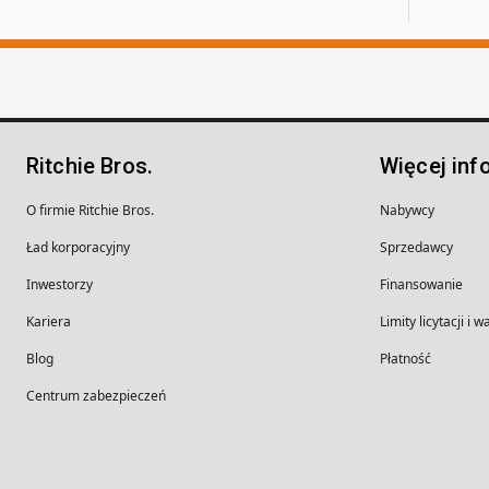
Ritchie Bros.
Więcej inf
O firmie Ritchie Bros.
Nabywcy
Ład korporacyjny
Sprzedawcy
Inwestorzy
Finansowanie
Kariera
Limity licytacji i 
Blog
Płatność
Centrum zabezpieczeń