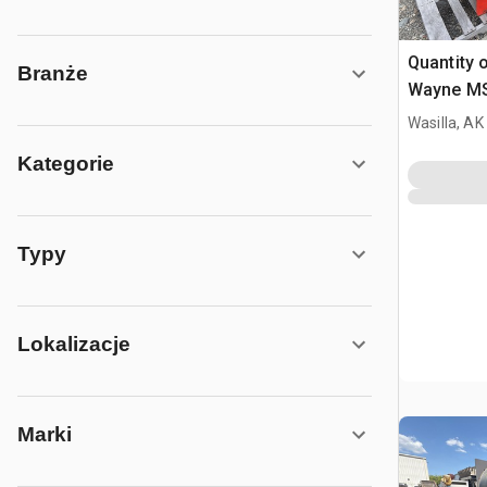
Quantity o
Branże
Wayne MSR
Heater
Wasilla, AK
Kategorie
Typy
Lokalizacje
Marki