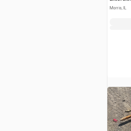
(Unused)
Morris, IL