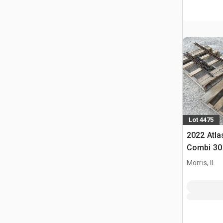
Lot 4475
2022 Atl
Combi 30 
hydraulic
Morris, IL