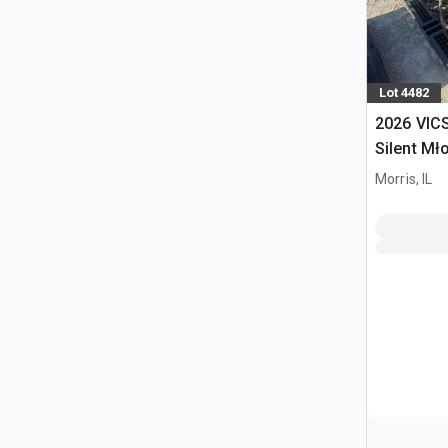
Lot 4482
2026 VIC
Silent Mł
(Unused)
Morris, IL