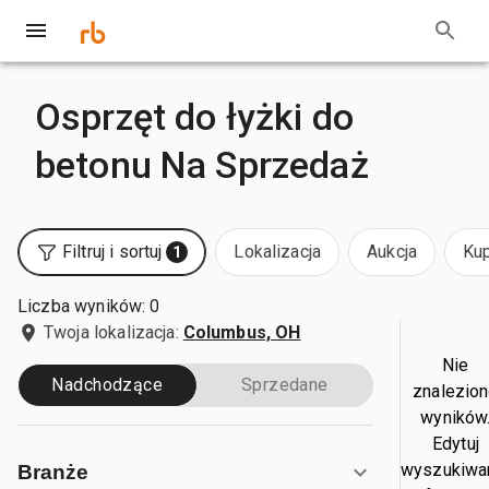
Osprzęt do łyżki do
betonu Na Sprzedaż
Filtruj i sortuj
Lokalizacja
Aukcja
Kup
1
Liczba wyników: 0
Twoja lokalizacja:
Columbus, OH
Nie
Nadchodzące
Sprzedane
znalezio
wyników
Edytuj
wyszukiwa
Branże