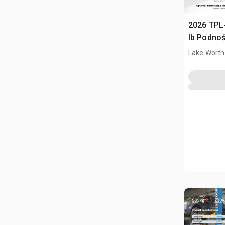
2026 TPL
lb Podno
(Unused)
Lake Worth