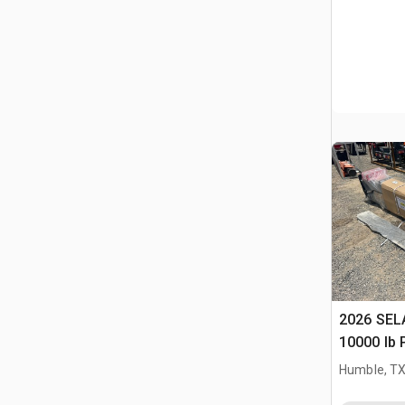
2026 SELA T
10000 lb 
Samocho
Humble, T