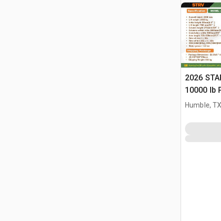
2026 STA
10000 lb 
Samocho
Humble, T