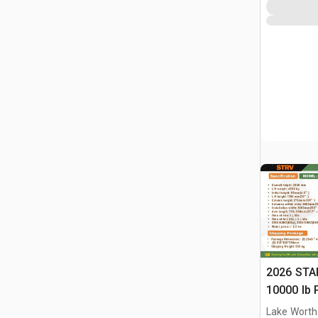
2026 STA
10000 lb 
Samocho
Lake Worth