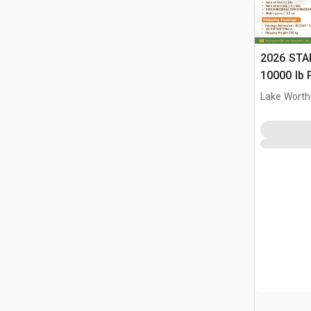
2026 STA
10000 lb 
Samocho
Lake Worth