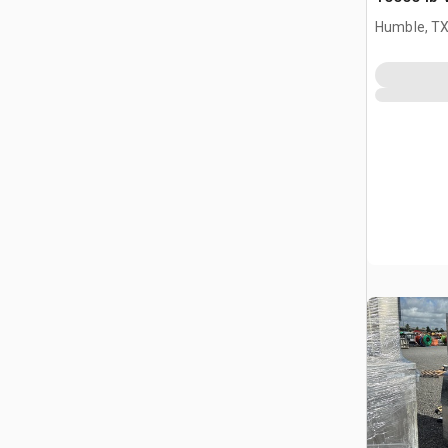
(Unused)
Humble, T