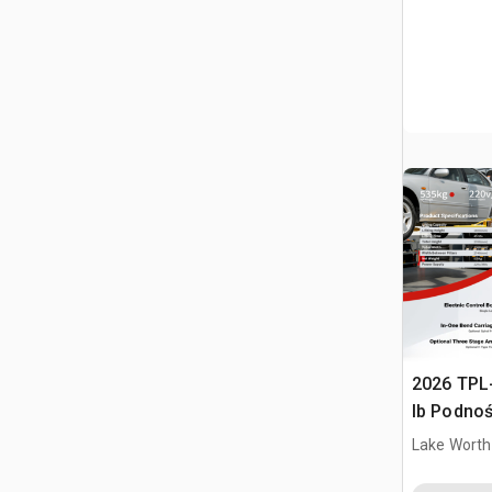
2026 TPL
lb Podno
(Unused)
Lake Worth