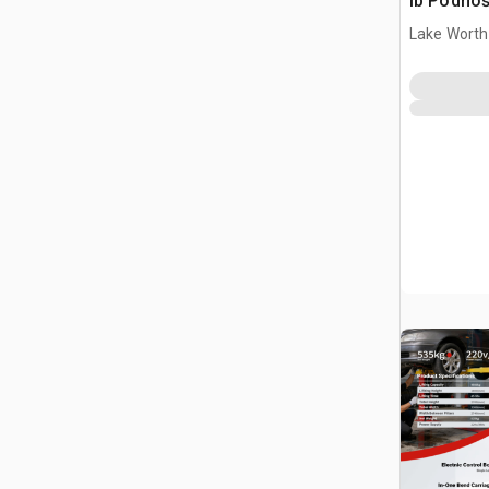
lb Podno
(Unused)
Lake Worth