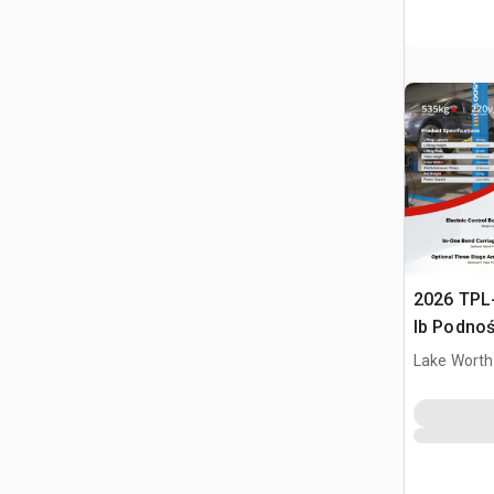
2026 TPL
lb Podno
(Unused)
Lake Worth