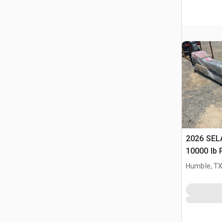
2026 SELA T
10000 lb 
Samocho
Humble, T