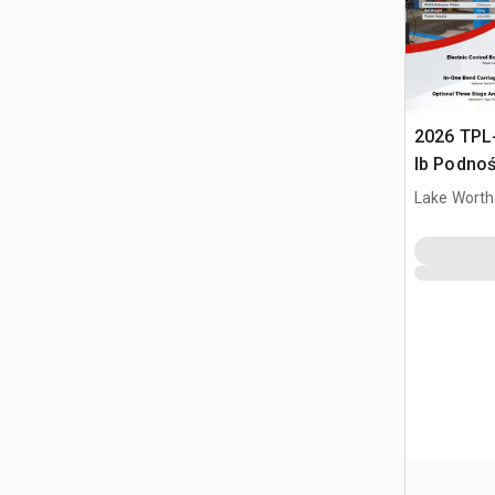
2026 TPL
lb Podno
(Unused)
Lake Worth