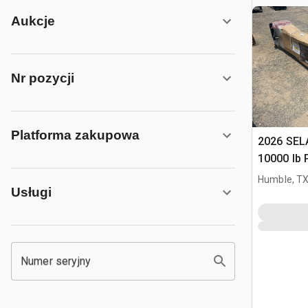
Aukcje
Nr pozycji
Platforma zakupowa
2026 SELA T
10000 lb 
Samocho
Humble, T
Usługi
Numer seryjny