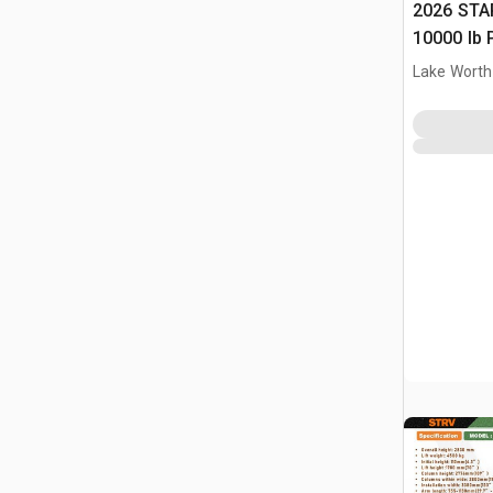
2026 STA
10000 lb 
Samocho
Lake Worth