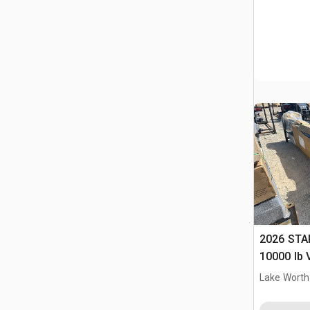
2026 STA
10000 lb V
(Unused)
Lake Worth