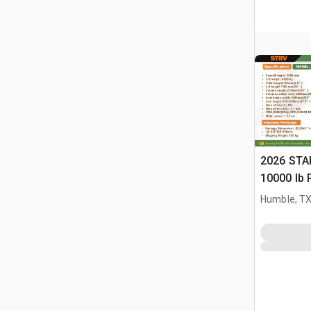
2026 STA
10000 lb 
Samocho
Humble, T