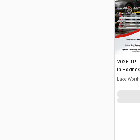
2026 TPL
lb Podno
(Unused)
Lake Worth