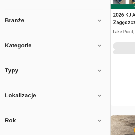
2026 KJ 
Branże
Zagęszcza
Cat 320 / 
Lake Point,
(Unused)
Kategorie
Typy
Lokalizacje
Rok