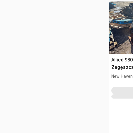
Allied 980
Zagęszcza
CAT 320
New Haven,