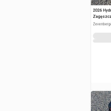
2026 Hyd
Zagęszcz
(Unused)
Zevenberg