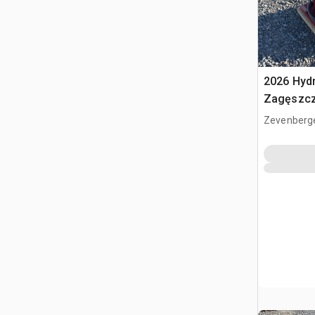
2026 Hyd
Zagęszcz
(Unused)
Zevenberg