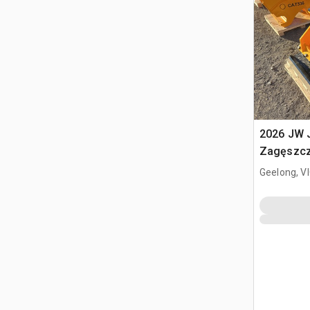
2026 JW
Zagęszcza
4 - 7 Ton
Geelong, V