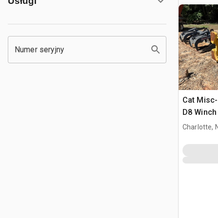
Usługi
Numer seryjny
Cat Misc-
D8 Winch
Zagęszcza
Charlotte, 
Car W12e