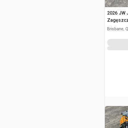
2026 JW
Zagęszcza
4 - 8 ton
Brisbane, 