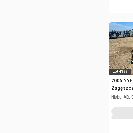
Lot 4155
2006 NYE
Zagęszcza
Excavato
Nisku, AB,