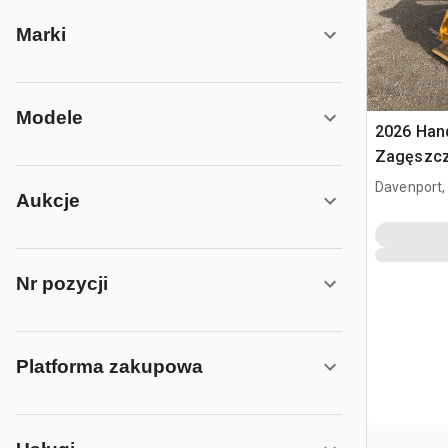
Marki
Modele
2026 Han
Zagęszcza
4 - 7 ton
Davenport,
Aukcje
Nr pozycji
Platforma zakupowa