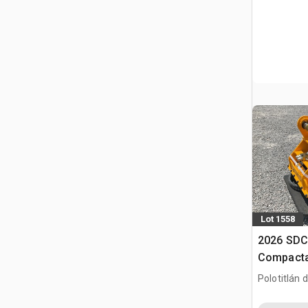
Lot 1558
2026 SD
Compacta
Vibratori
Polotitlán d
(Sin Usar
MEX