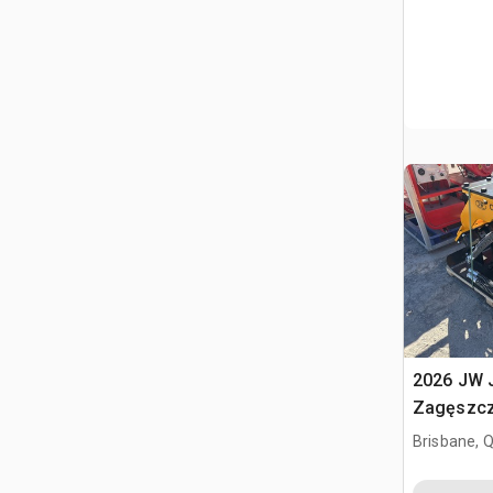
2026 JW
Zagęszcza
20 - 30 t
Brisbane, 