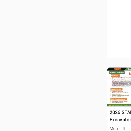
2026 STA
Excavato
części - F
Morris, IL