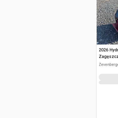
2026 Hyd
Zagęszcz
(Unused)
Zevenberg