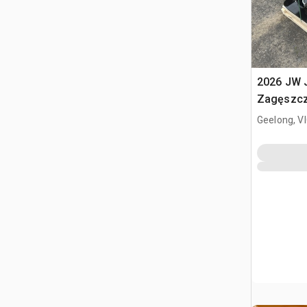
2026 JW
Zagęszcza
4 - 8 Ton
Geelong, V