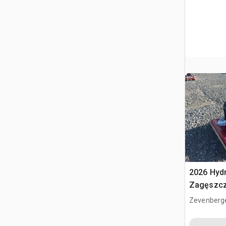
2026 Hyd
Zagęszcz
(Unused)
Zevenberg