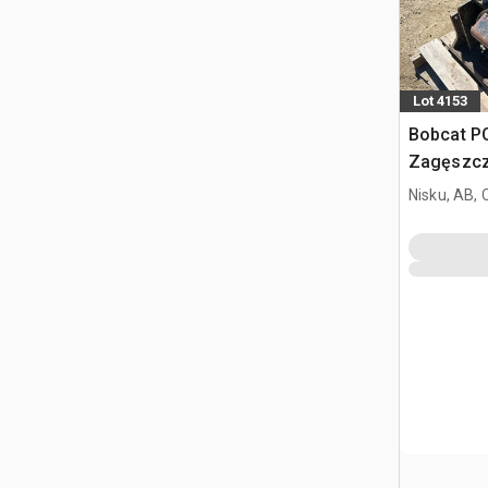
Lot 4153
Bobcat PC
Zagęszcz
Nisku, AB,