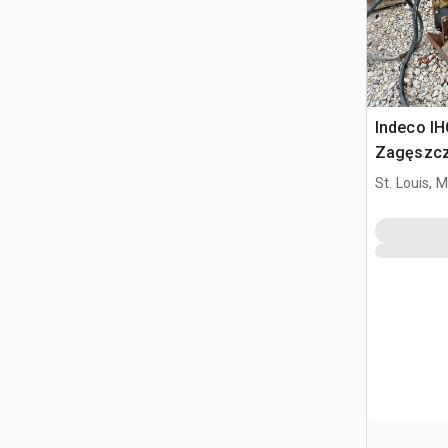
Indeco I
Zagęszcza
John Dee
St. Louis, 