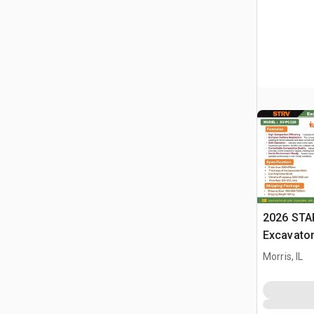
2026 STA
Excavato
części - F
Morris, IL
(Unused)