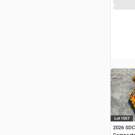
części - F
Excavato
Lot 1557
2026 SD