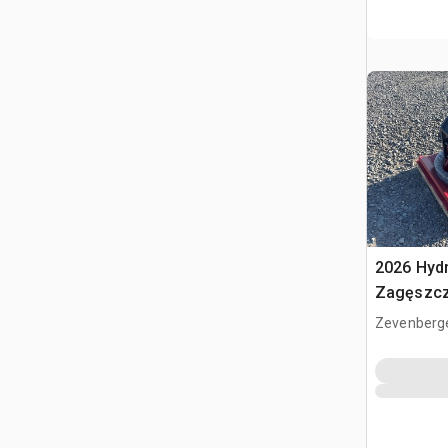
2026 Hyd
Zagęszcz
(Unused)
Zevenberg