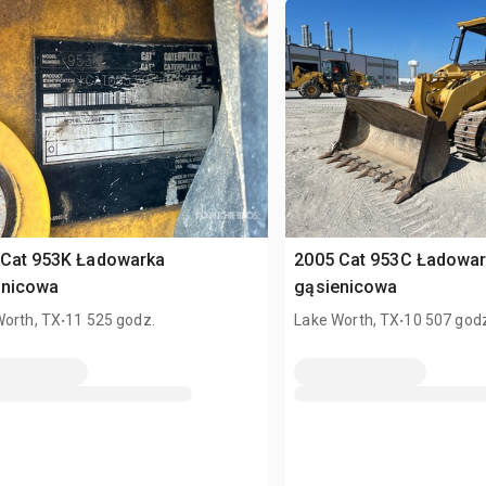
 Cat 953K Ładowarka
2005 Cat 953C Ładowa
enicowa
gąsienicowa
.
.
Worth, TX
11 525 godz.
Lake Worth, TX
10 507 god