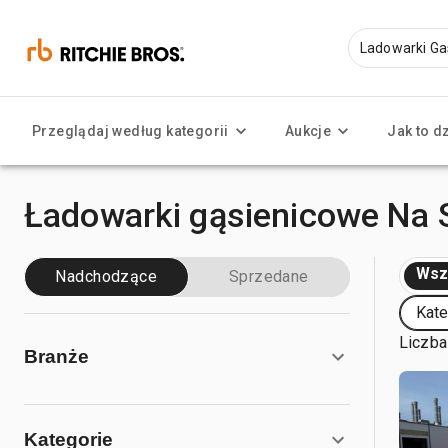
Przeglądaj według kategorii
Aukcje
Jak to d
Ładowarki gąsienicowe Na 
Wsz
Nadchodzące
Sprzedane
Kate
Liczba
Branże
Kategorie