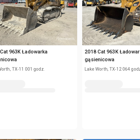
 Cat 963K Ładowarka
2018 Cat 963K Ładowar
enicowa
gąsienicowa
.
.
Worth, TX
11 001 godz.
Lake Worth, TX
12 064 god