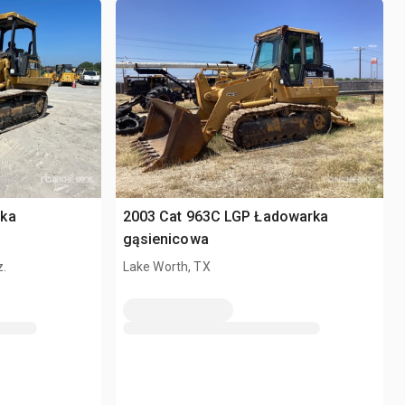
rka
2003 Cat 963C LGP Ładowarka
gąsienicowa
z.
Lake Worth, TX