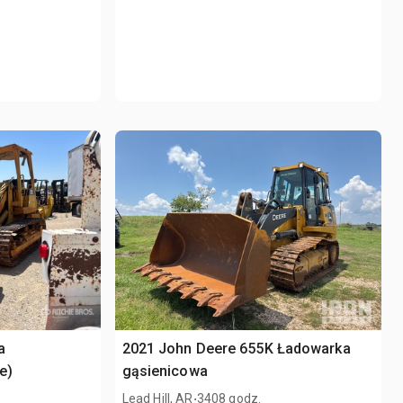
a
2021 John Deere 655K Ładowarka
e)
gąsienicowa
.
Lead Hill, AR
3408 godz.