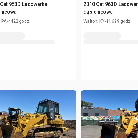
 Cat 953D Ładowarka
2010 Cat 963D Ładowa
enicowa
gąsienicowa
.
.
, PA
4422 godz.
Walton, KY
11 699 godz.