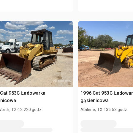
 Cat 953C Ładowarka
1996 Cat 953C Ładowa
enicowa
gąsienicowa
.
.
Worth, TX
12 220 godz.
Abilene, TX
13 553 godz.