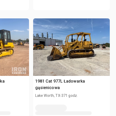
rka
1981 Cat 977L Ładowarka
gąsienicowa
.
Lake Worth, TX
371 godz.