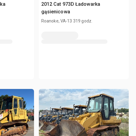
rka
2012 Cat 973D Ładowarka
gąsienicowa
.
Roanoke, VA
13 319 godz.