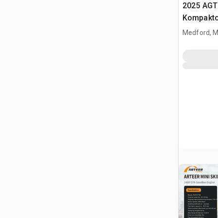
2025 AGT
Kompakto
gąsienic
Medford, 