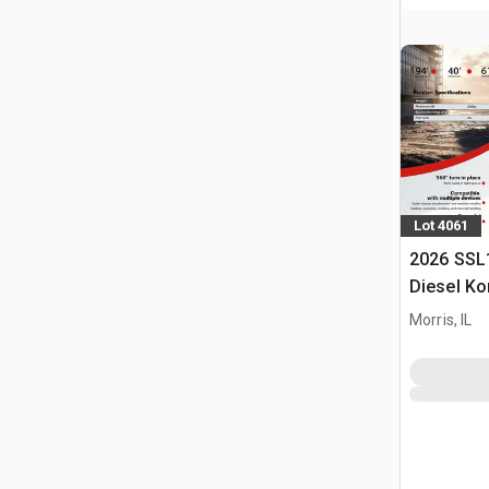
Lot 4061
2026 SSL
Diesel K
ładowark
Morris, IL
(Unused)