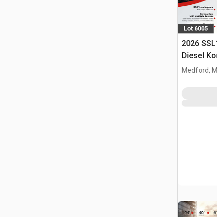
Lot 6005
2026 SSL
Diesel K
ładowark
Medford, 
(Unused)