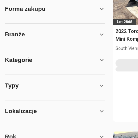
Forma zakupu
Lot 2868
2022 Tor
Branże
Mini Kom
gąsienic
South Vien
Kategorie
Typy
Lokalizacje
Rok