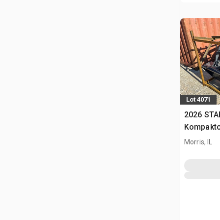
Lot 4071
2026 STA
Kompakto
gąsienic
Morris, IL