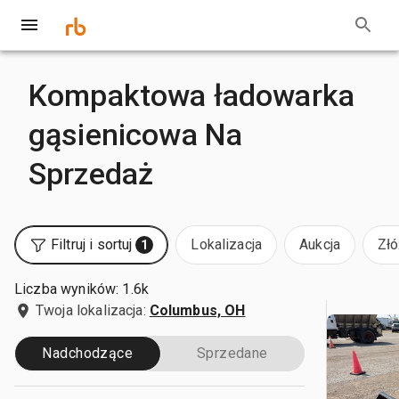
Kompaktowa ładowarka
gąsienicowa Na
Sprzedaż
Filtruj i sortuj
Lokalizacja
Aukcja
Złó
1
Liczba wyników: 1.6k
Twoja lokalizacja:
Columbus, OH
Nadchodzące
Sprzedane