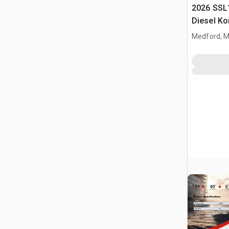
2026 SSL
Diesel K
ładowark
Medford, 
(Unused)