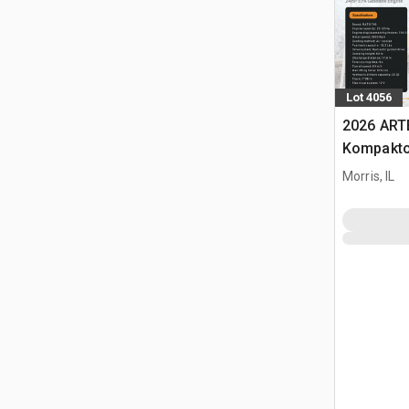
Lot 4056
2026 ART
Kompakto
gąsienic
Morris, IL