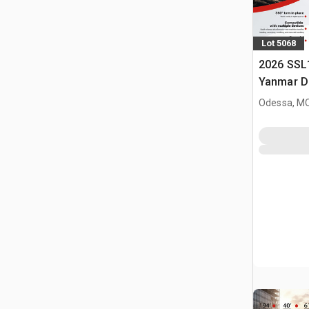
Lot 5068
2026 SSL
Yanmar D
ładowark
Odessa, M
(Unused)