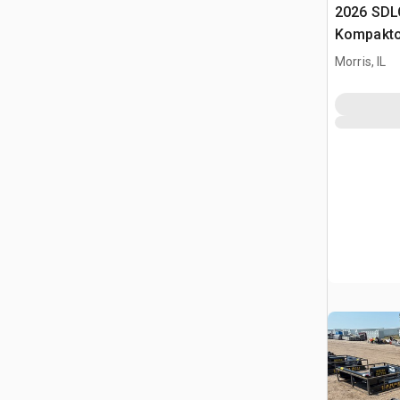
2026 SDL
Kompakto
gąsienic
Morris, IL