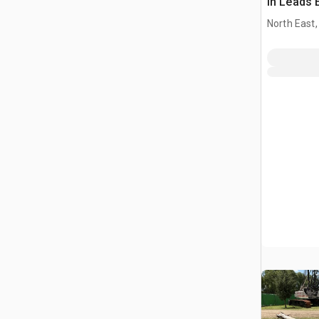
In Leads 
North East