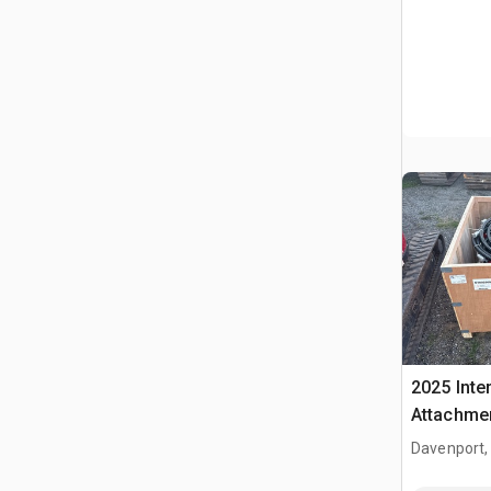
2025 Inte
Attachme
Pile Brea
Davenport,