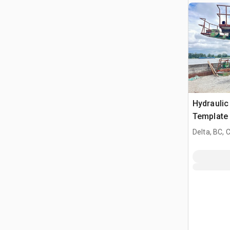
Hydraulic
Template
Vertical a
Delta, BC,
pieces )