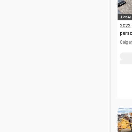
Lot 4
2022 
pers
Calgar