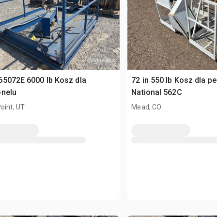
5072E 6000 lb Kosz dla
72 in 550 lb Kosz dla pe
onelu
National 562C
oint, UT
Mead, CO