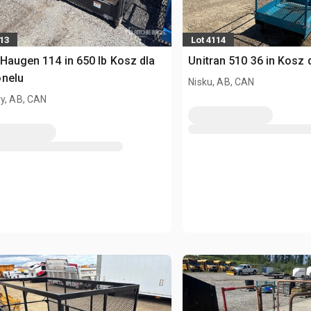
113
Lot 4114
Haugen 114 in 650 lb Kosz dla
Unitran 510 36 in Kosz 
onelu
Nisku, AB, CAN
y, AB, CAN