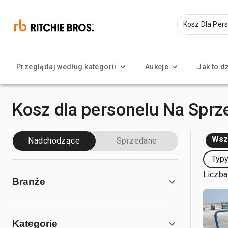
Przeglądaj według kategorii
Aukcje
Jak to d
Kosz dla personelu Na Sprz
Wsz
Nadchodzące
Sprzedane
Typy
Liczba
Branże
Kategorie