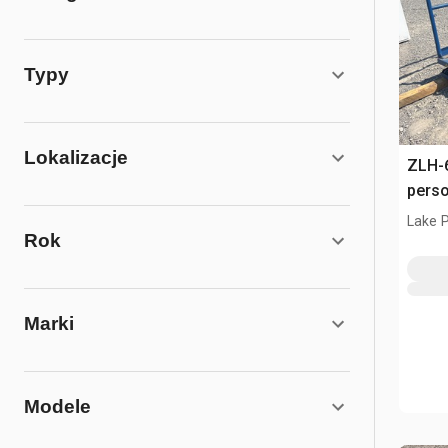
Typy
Lokalizacje
ZLH-6
pers
Lake P
Rok
Marki
Modele