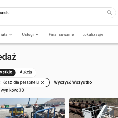
ziała
Usługi
Finansowanie
Lokalizacje
edaż
ystkie
Aukcja
: Kosz dla personelu
Wyczyść Wszystko
 wyników: 30