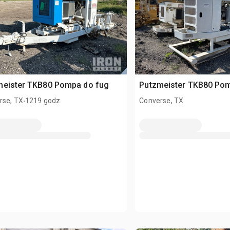
meister TKB80 Pompa do fug
Putzmeister TKB80 Po
.
rse, TX
1219 godz.
Converse, TX