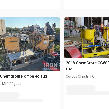
2018 ChemGrout CG60
fug
 Chemgrout Pompa do fug
Corpus Christi, TX
.
t, MI
177 godz.