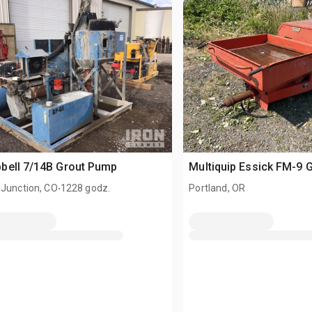
bell 7/14B Grout Pump
Multiquip Essick FM-9 
.
 Junction, CO
1228 godz.
Portland, OR