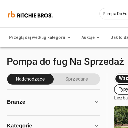
Przeglądaj według kategorii
Aukcje
Jak to d
Pompa do fug Na Sprzedaż
Wsz
Nadchodzące
Sprzedane
Typy
Liczba
Branże
Kategorie