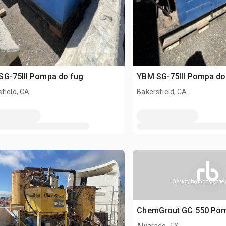
SG-75III Pompa do fug
YBM SG-75III Pompa do
field, CA
Bakersfield, CA
Obrazy będą dostępne 
ChemGrout GC 550 Pom