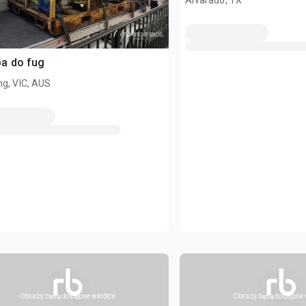
Alvarado, TX
a do fug
g, VIC, AUS
Obrazy będą dostępne wkrótce
Obrazy będą dostępne 