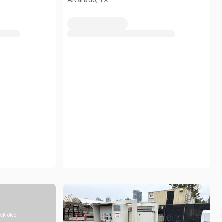
Alvarado, TX
wkrótce