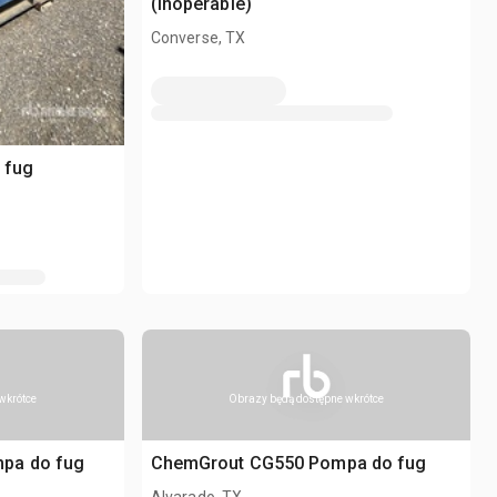
(Inoperable)
Converse, TX
 fug
wkrótce
Obrazy będą dostępne wkrótce
pa do fug
ChemGrout CG550 Pompa do fug