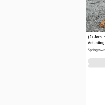
(2) Jarp 
Actuating
Assembli
Springtown