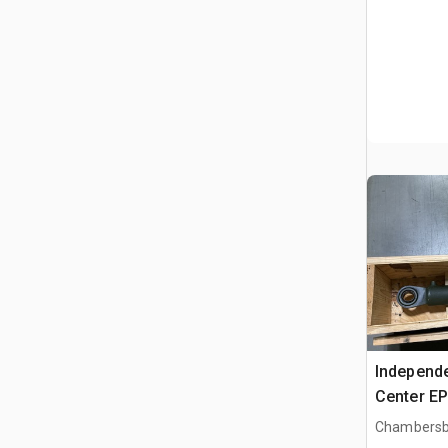
Independe
Center EP
Accumulat
Chambersb