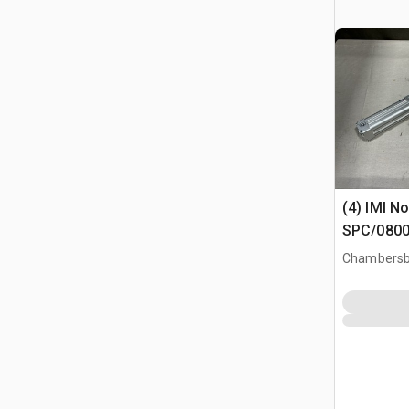
(4) IMI N
SPC/0800
Assembli
Chambersb