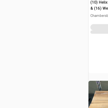
(10) Heli
& (16) We
Chambersb