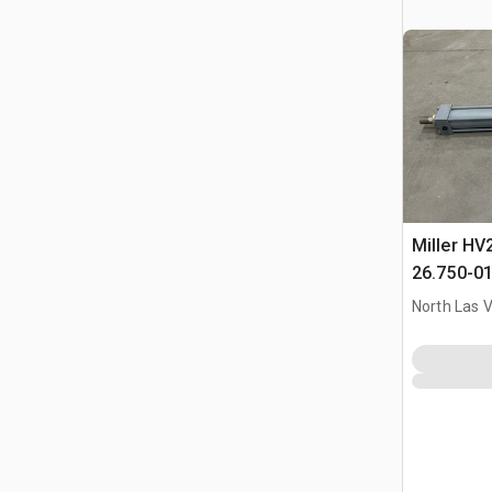
Miller HV
26.750-0
Hydraulic
North Las 