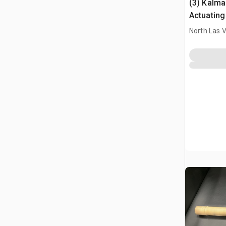
(3) Kalm
Actuating
Assembli
North Las 