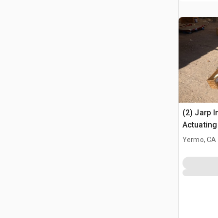
(2) Jarp 
Actuating
Assembli
Yermo, CA