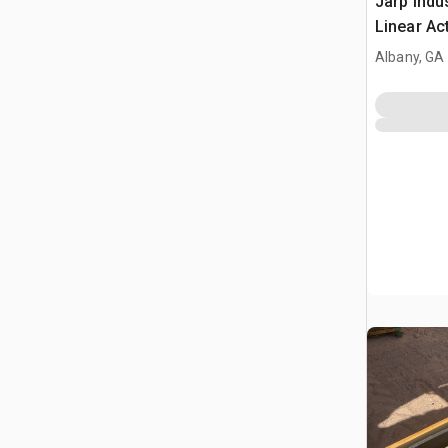
Jarp Indu
Linear Ac
Assembly
Albany, GA