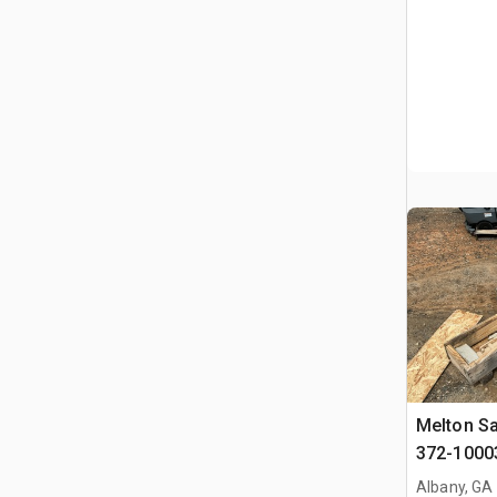
Melton Sa
372-10003
Cylinder 
Albany, GA