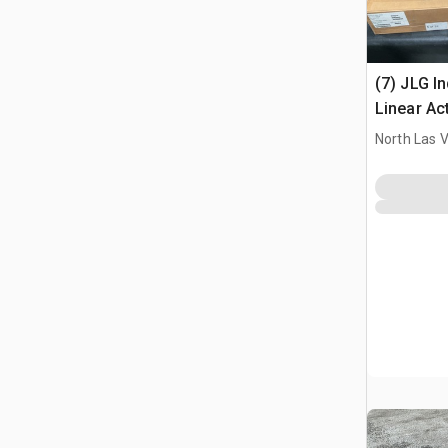
(7) JLG I
Linear Ac
Assembli
North Las 