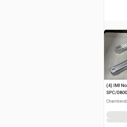
(4) IMI N
SPC/0800
Assembli
Chambersb