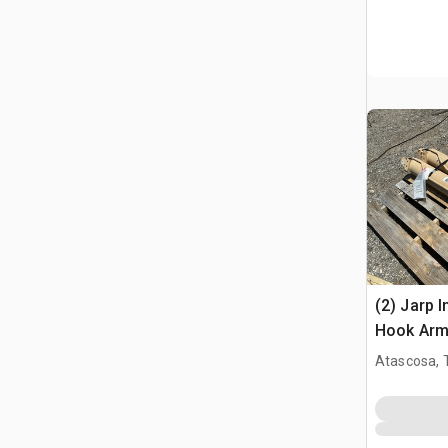
(2) Jarp 
Hook Arm
Assembli
Atascosa, 