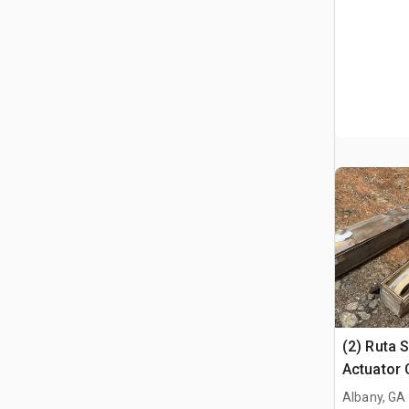
(2) Ruta 
Actuator 
Assembli
Albany, GA