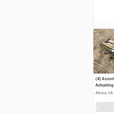
(4) Assor
Actuating
Assembli
Albany, GA