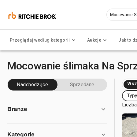
Przeglądaj według kategorii
Aukcje
Jak to d
Mocowanie ślimaka Na Spr
Wsz
Nadchodzące
Sprzedane
Typy
Liczba
Branże
Kategorie