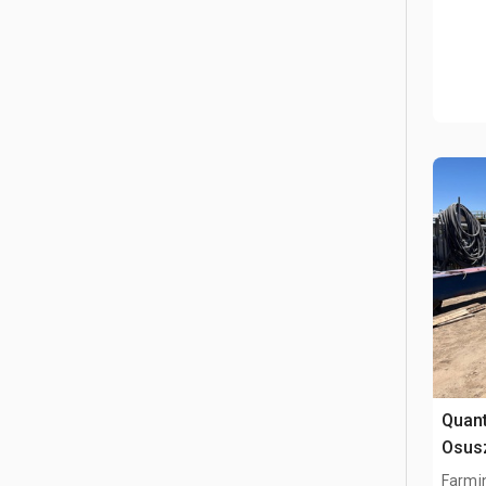
Quant
Osus
Farmi