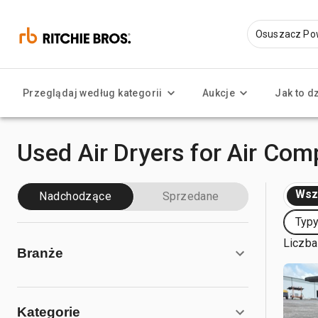
Przeglądaj według kategorii
Aukcje
Jak to d
Used Air Dryers for Air Co
Wsz
Nadchodzące
Sprzedane
Typy
Liczba
Branże
Kategorie