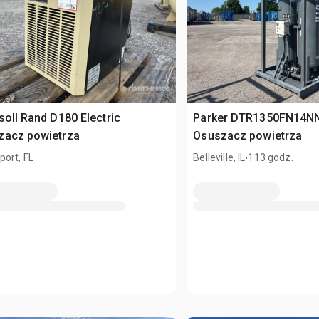
soll Rand D180 Electric
Parker DTR1350FN14NNN
zacz powietrza
Osuszacz powietrza
.
ort, FL
Belleville, IL
113 godz.