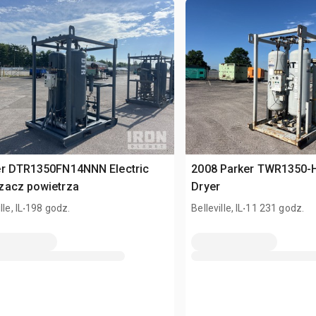
er DTR1350FN14NNN Electric
2008 Parker TWR1350-HP
zacz powietrza
Dryer
.
.
lle, IL
198 godz.
Belleville, IL
11 231 godz.