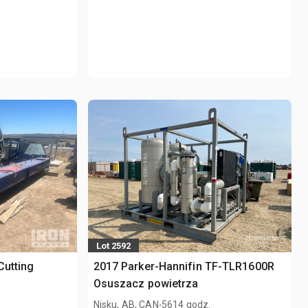
Lot 2592
 Cutting
2017 Parker-Hannifin TF-TLR1600R
Osuszacz powietrza
.
Nisku, AB, CAN
5614 godz.