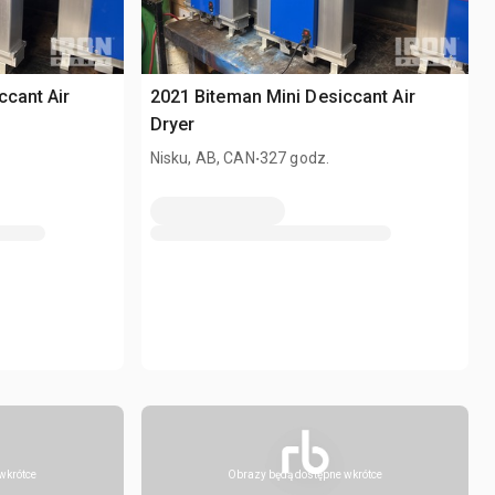
ccant Air
2021 Biteman Mini Desiccant Air
Dryer
.
Nisku, AB, CAN
327 godz.
wkrótce
Obrazy będą dostępne wkrótce