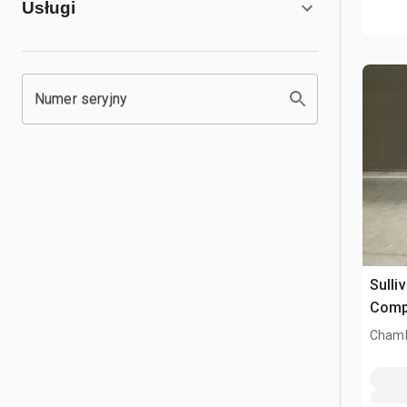
Usługi
Numer seryjny
Sulli
Comp
Chamb