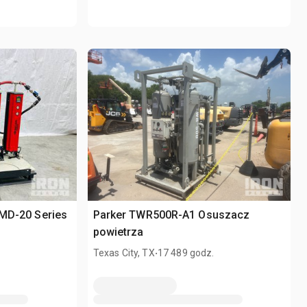
 DMD-20 Series
Parker TWR500R-A1 Osuszacz
powietrza
.
Texas City, TX
17 489 godz.