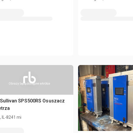
Obrazy będą dostępne wkrótce
 Sullivan SPS500RS Osuszacz
etrza
.
 IL
8241 mi