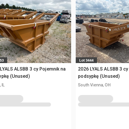
653
Lot 3444
LYALS ALSBB 3 cy Pojemnik na
2026 LYALS ALSBB 3 cy
ypkę (Unused)
podsypkę (Unused)
 IL
South Vienna, OH