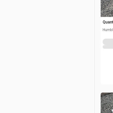
Quant
Humbl