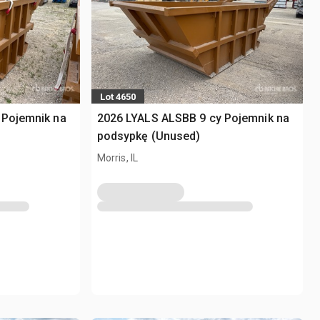
Lot 4650
 Pojemnik na
2026 LYALS ALSBB 9 cy Pojemnik na
podsypkę (Unused)
Morris, IL