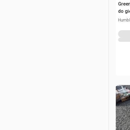
Gree
do gi
Humbl