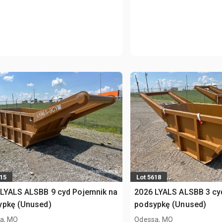
615
Lot 5618
LYALS ALSBB 9 cyd Pojemnik na
2026 LYALS ALSBB 3 cy
ypkę (Unused)
podsypkę (Unused)
a, MO
Odessa, MO