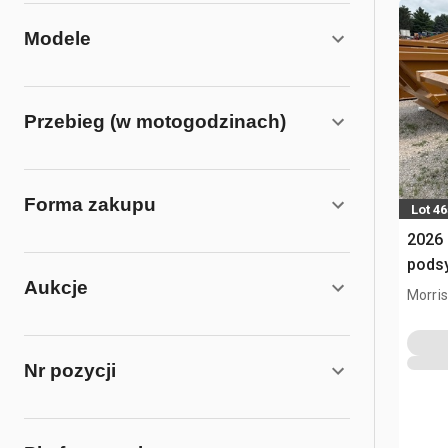
Modele
Przebieg (w motogodzinach)
Forma zakupu
Lot 4
2026 
pods
Aukcje
Morris,
Nr pozycji