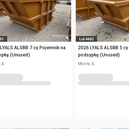
651
Lot 4652
LYALS ALSBB 7 cy Pojemnik na
2026 LYALS ALSBB 5 cy
ypkę (Unused)
podsypkę (Unused)
 IL
Morris, IL