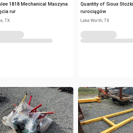
nlee 1818 Mechanical Maszyna
Quantity of Sioux Stożk
ęcia rur
rurociągów
e, TX
Lake Worth, TX