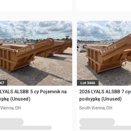
447
Lot 3446
LYALS ALSBB 5 cy Pojemnik na
2026 LYALS ALSBB 7 cy
ypkę (Unused)
podsypkę (Unused)
 Vienna, OH
South Vienna, OH