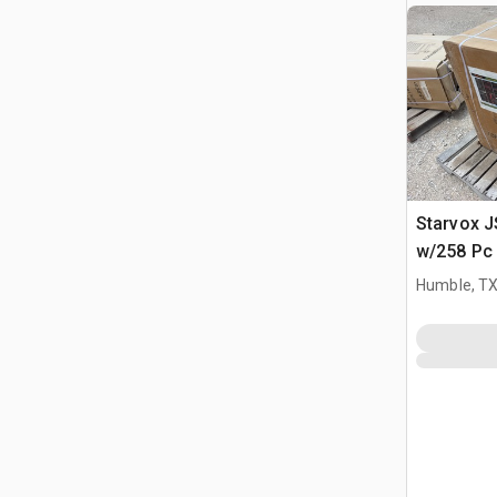
Starvox J
w/258 Pc 
(Unused)
Humble, T