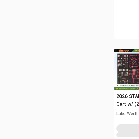
2026 STA
Cart w/ (
Różne (U
Lake Worth