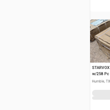
STARVOX 
w/258 Pc 
(Unused)
Humble, T