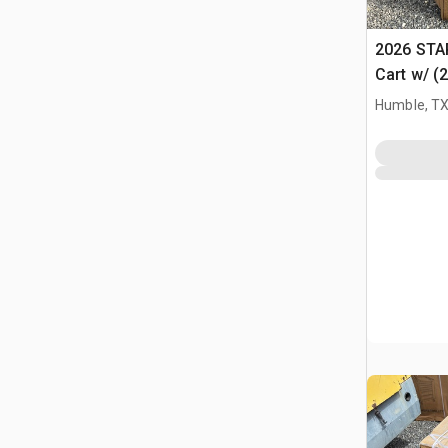
2026 STA
Cart w/ (
Różne (U
Humble, T