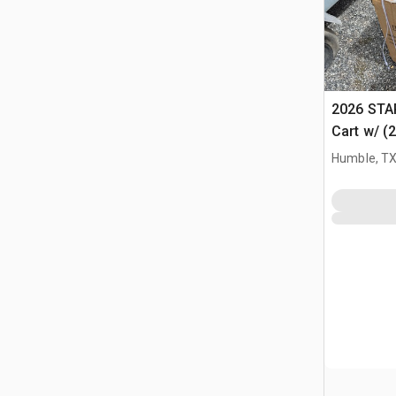
2026 STA
Cart w/ (
Różne (U
Humble, T