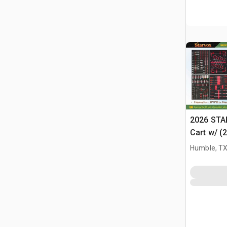
2026 STA
Cart w/ (
Różne (U
Humble, T