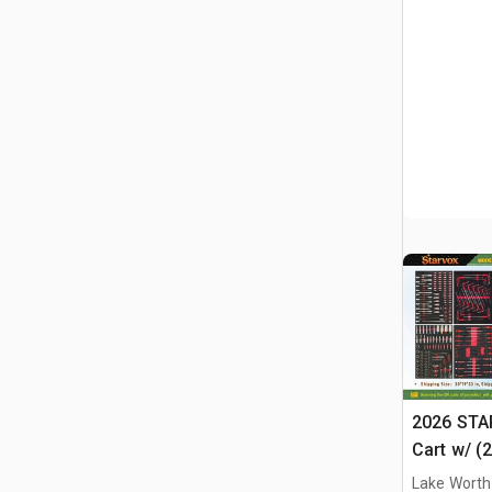
2026 STA
Cart w/ (
Różne (U
Lake Worth