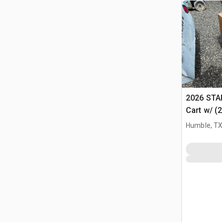
2026 STA
Cart w/ (
Różne (U
Humble, T