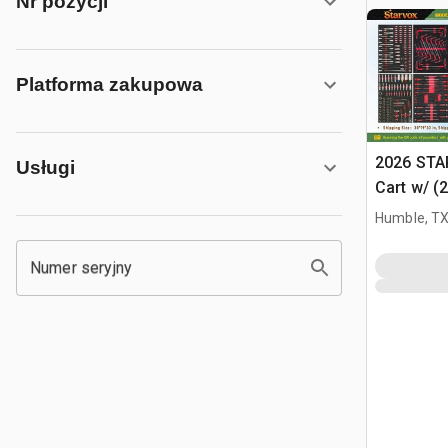
Nr pozycji
Platforma zakupowa
2026 STA
Usługi
Cart w/ (
Różne (U
Humble, T
Numer seryjny