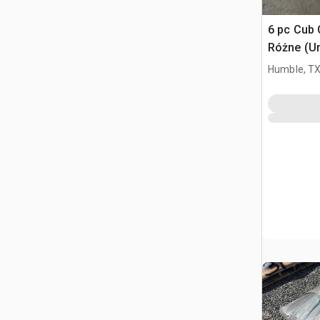
6 pc Cub 
Różne (U
Humble, T