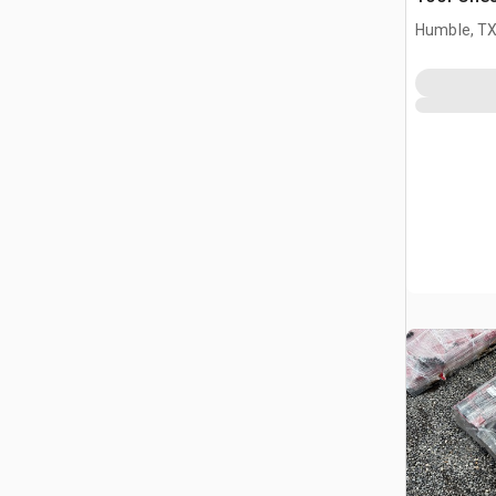
(Unused)
Humble, T