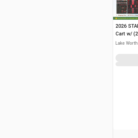
2026 STA
Cart w/ (
Różne (U
Lake Worth