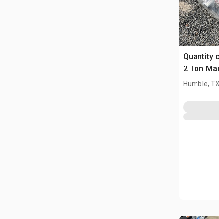
Quantity 
2 Ton Mac
Różne
Humble, T