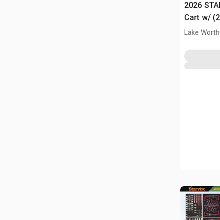
2026 STA
Cart w/ (
Różne (U
Lake Worth