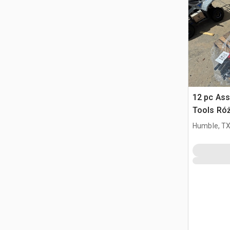
12 pc As
Tools Ró
Humble, T