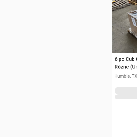
6 pc Cub 
Różne (U
Humble, T