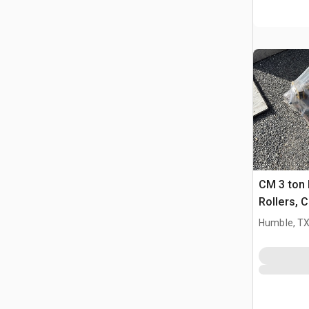
CM 3 ton
Rollers, 
Bolts) Ró
Humble, T