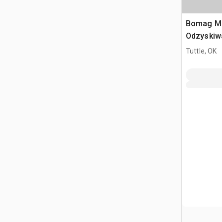
Bomag M
Odzyskiwa
gleby
Tuttle, OK