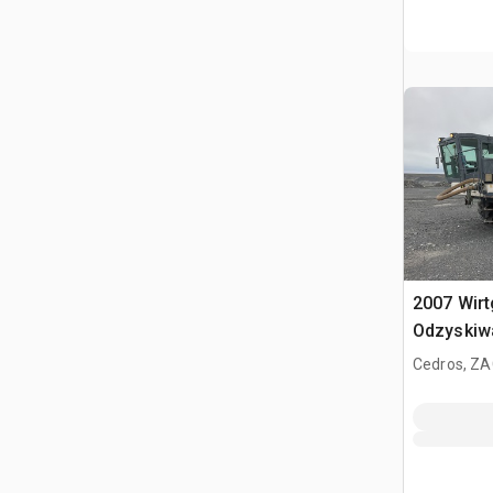
2007 Wir
Odzyskiwa
gleby
Cedros, ZA