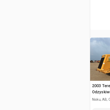
2003 Ter
Odzyskiwa
gleby
Nisku, AB,