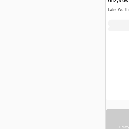
Odzyskiwa
gleby
Lake Worth
Obrazy