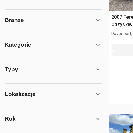
2007 Ter
Branże
Odzyskiwa
gleby
Davenport,
Kategorie
Typy
Lokalizacje
Rok