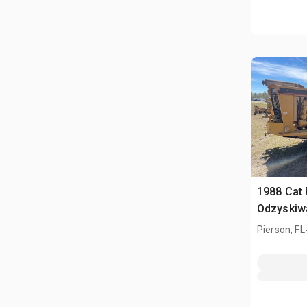
1988 Cat
Odzyskiwa
gleby
Pierson, FL