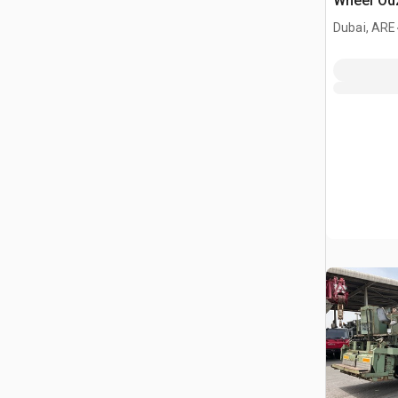
Wheel Od
stabilizat
Dubai, ARE