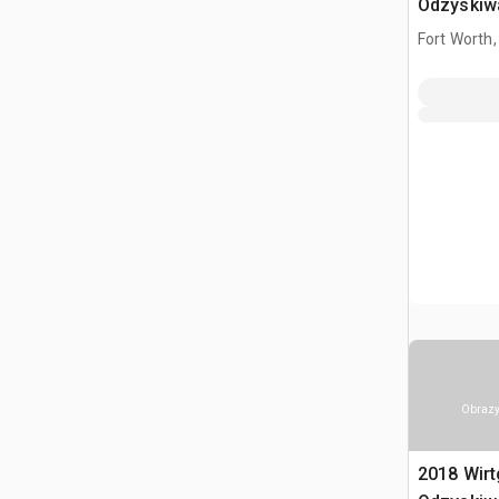
Odzyskiwa
gleby (In
Fort Worth,
Obrazy
2018 Wir