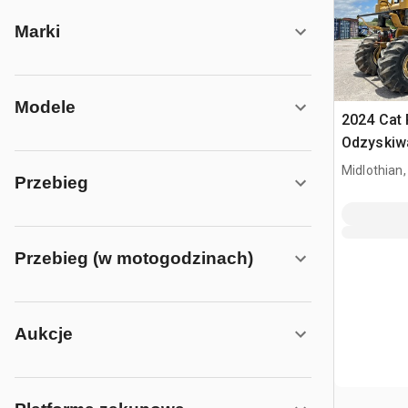
Marki
Modele
2024 Cat
Odzyskiwa
gleby
Midlothian,
Przebieg
Przebieg (w motogodzinach)
Aukcje