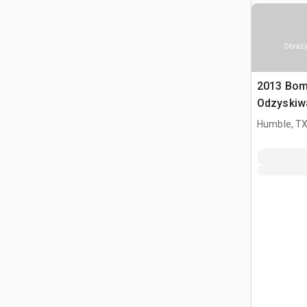
Obrazy
2013 Bom
Odzyskiwa
gleby
Humble, T