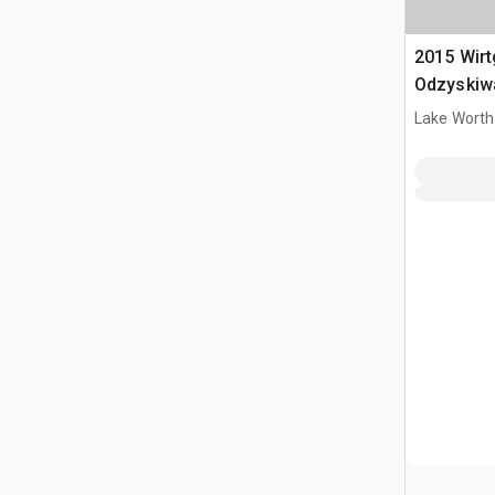
2015 Wir
Odzyskiwa
gleby
Lake Worth