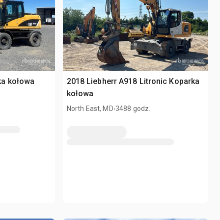
ka kołowa
2018 Liebherr A918 Litronic Koparka
kołowa
.
North East, MD
3488 godz.