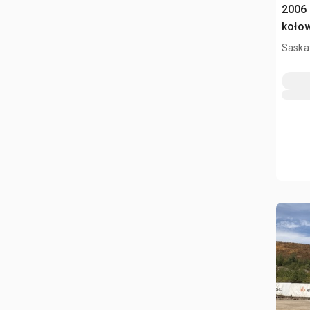
2006
koło
Saska