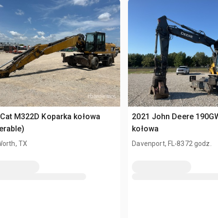
 Cat M322D Koparka kołowa
2021 John Deere 190G
erable)
kołowa
.
Worth, TX
Davenport, FL
8372 godz.