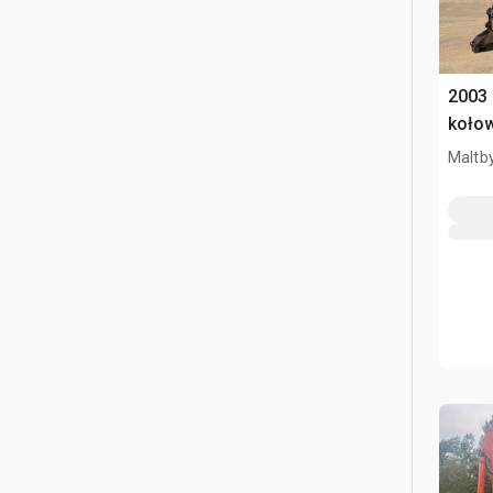
2003
koło
Maltby