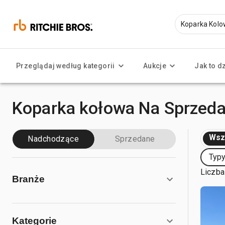
Przeglądaj według kategorii
Aukcje
Jak to d
Koparka kołowa Na Sprzed
Wsz
Nadchodzące
Sprzedane
Typy
Liczba
Branże
Kategorie