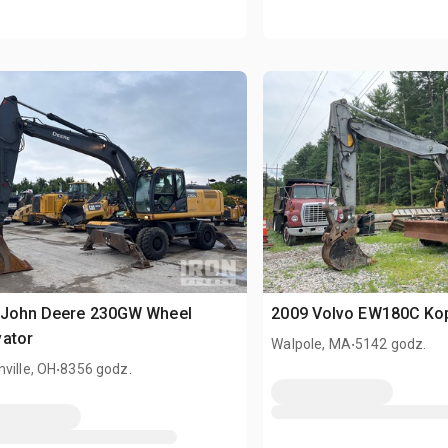
 John Deere 230GW Wheel
2009 Volvo EW180C Ko
vator
.
Walpole, MA
5142 godz.
.
ville, OH
8356 godz.