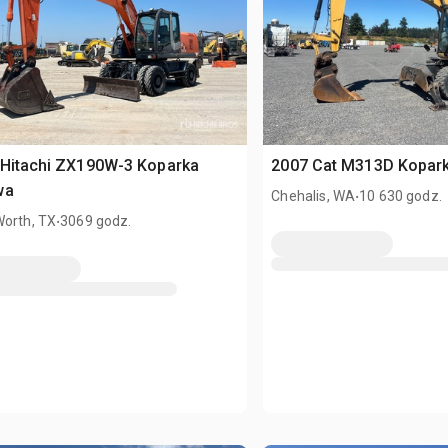
 Hitachi ZX190W-3 Koparka
2007 Cat M313D Kopar
wa
.
Chehalis, WA
10 630 godz.
.
Worth, TX
3069 godz.