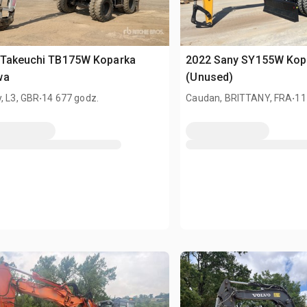
 Takeuchi TB175W Koparka
2022 Sany SY155W Kop
wa
(Unused)
.
.
, L3, GBR
14 677 godz.
Caudan, BRITTANY, FRA
11