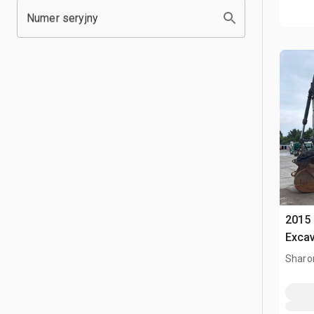
Numer seryjny
2015
Exca
Sharon