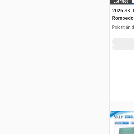
Lot 1866
2026 SKLP
Rompedora
Usar) / M
Polotitlán d
(Unused)
MEX