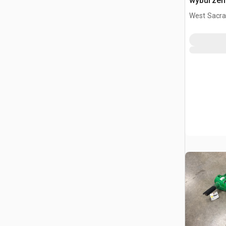
wyburzen
West Sacr