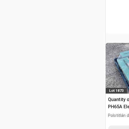
Lot 1873
Quantity 
PH65A Ele
Rompedora
Polotitlán d
Usar) / M
MEX
(Unused)