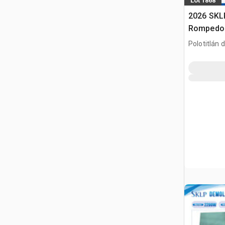
Lot 1868
2026 SKLP
Rompedora
Usar) / M
Polotitlán d
(Unused)
MEX