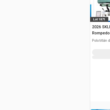
Lot 1871
2026 SKLP
Rompedora
Usar) / M
Polotitlán d
(Unused)
MEX