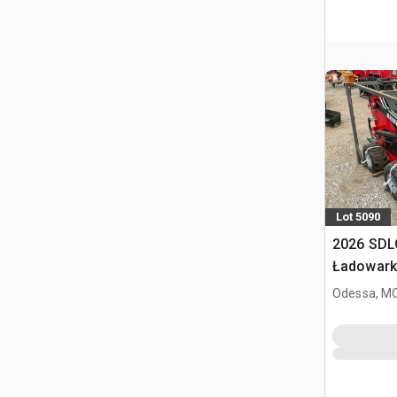
Lot 5090
2026 SDL
Ładowark
burtowym
Odessa, M