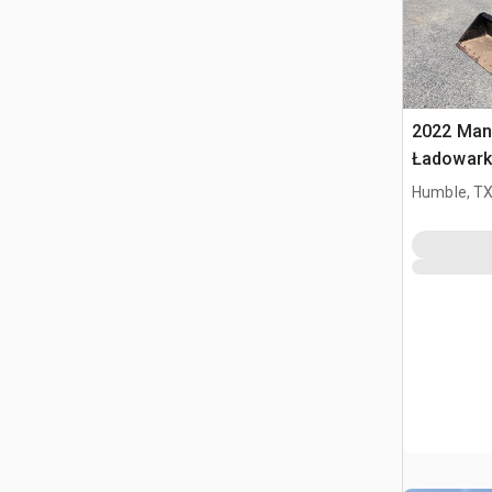
2022 Man
Ładowark
burtowy
Humble, T