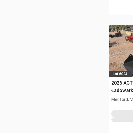
Lot 6024
2026 AGT
Ładowark
burtowym
Medford, 