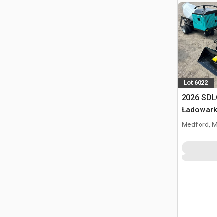
Lot 6022
2026 SDL
Ładowark
burtowym
Medford, 