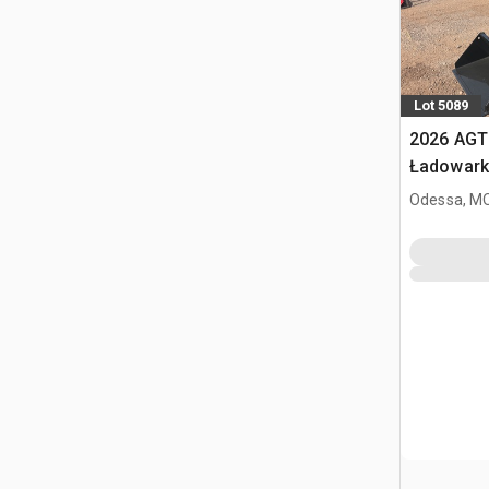
Lot 5089
2026 AGT
Ładowark
burtowym
Odessa, M