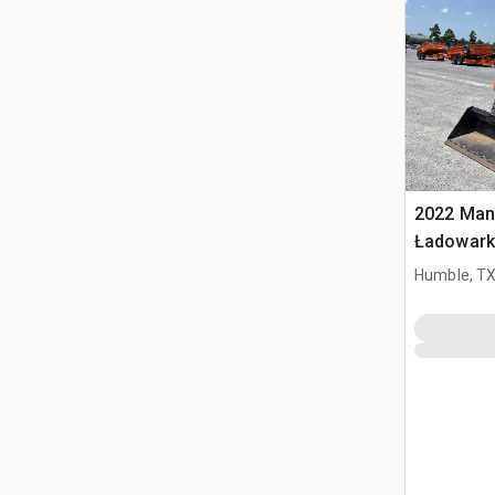
2022 Man
Ładowark
burtowy
Humble, T