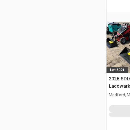
Lot 6021
2026 SDL
Ładowark
burtowym
Medford, 