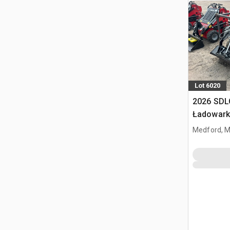
Lot 6020
2026 SDL
Ładowark
burtowym
Medford, 