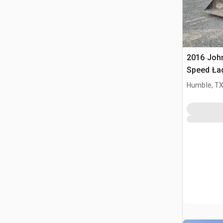
2016 Joh
Speed Ła
sterowan
Humble, T