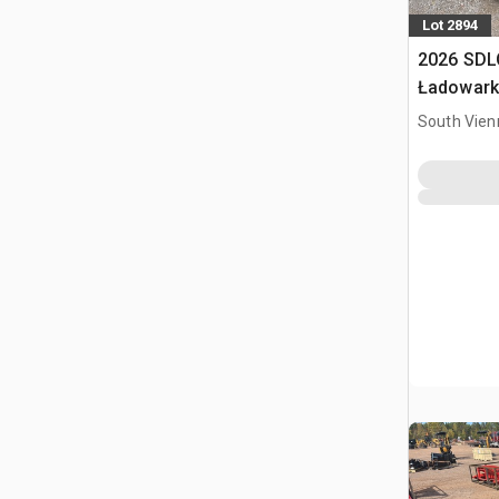
Lot 2894
2026 SDL
Ładowark
burtowym
South Vien