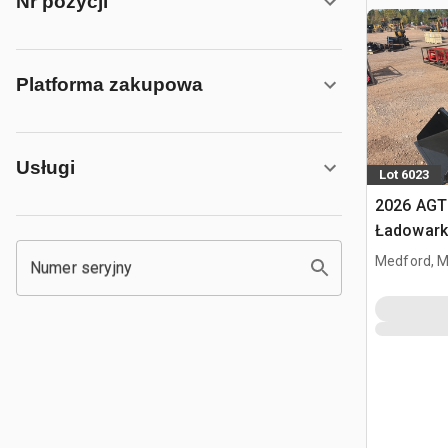
Nr pozycji
Platforma zakupowa
Usługi
Lot 6023
2026 AGT
Ładowark
burtowym
Medford, 
Numer seryjny