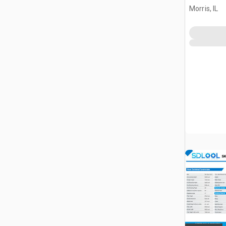
burtowym
Morris, IL