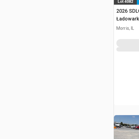
Lot 4082
2026 SDL
Ładowark
burtowym
Morris, IL