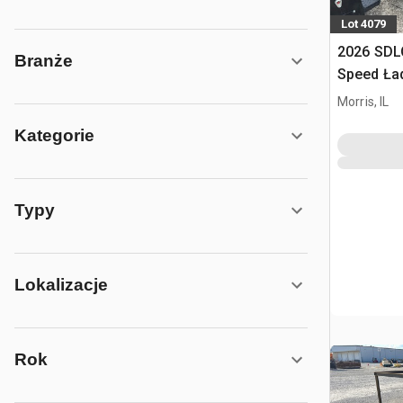
Lot 4079
2026 SDL
Branże
Speed Ła
sterowan
Morris, IL
(Unused)
Kategorie
Typy
Lokalizacje
Rok