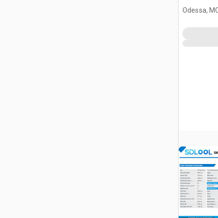
burtowym
Odessa, M