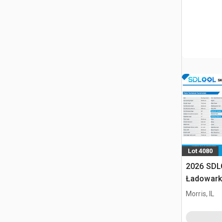
Lot 4080
2026 SDL
Ładowark
burtowym
Morris, IL