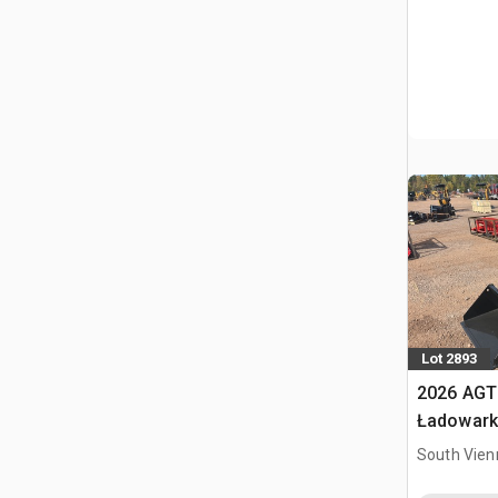
Lot 2893
2026 AGT
Ładowark
burtowym
South Vien