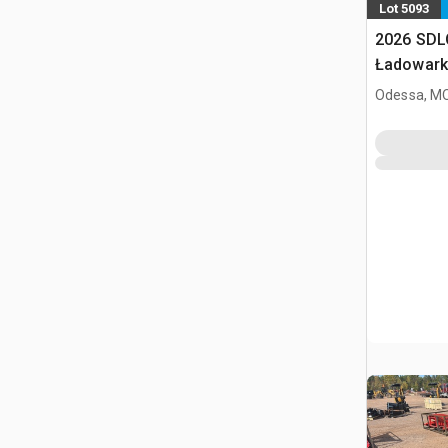
Lot 5093
2026 SDL
Ładowark
burtowym
Odessa, M