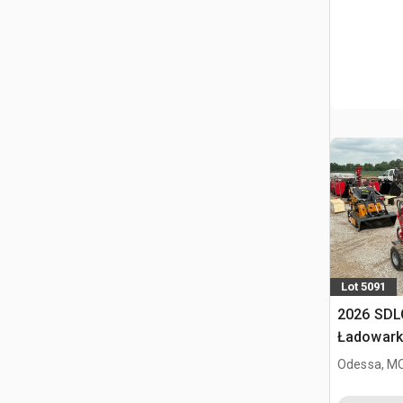
Lot 5091
2026 SDL
Ładowark
burtowym
Odessa, M