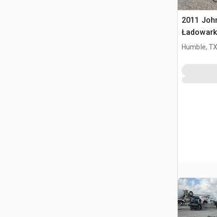
2011 Joh
Ładowark
burtowy
Humble, T