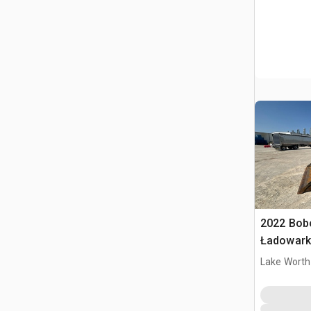
2022 Bob
Ładowark
burtowy
Lake Worth