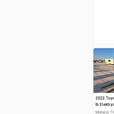
2022 Toy
lb Elektr
widłowy
Midland, T