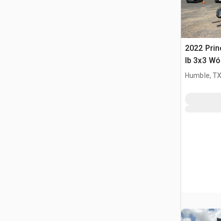
2022 Prin
lb 3x3 W
montowan
Humble, T