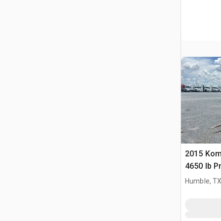
2015 Kom
4650 lb P
Forklift
Humble, T