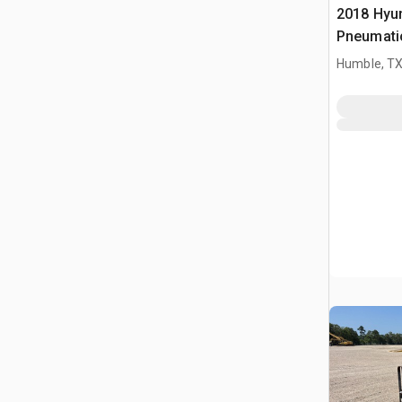
2018 Hyun
Pneumati
widłowy
Humble, T