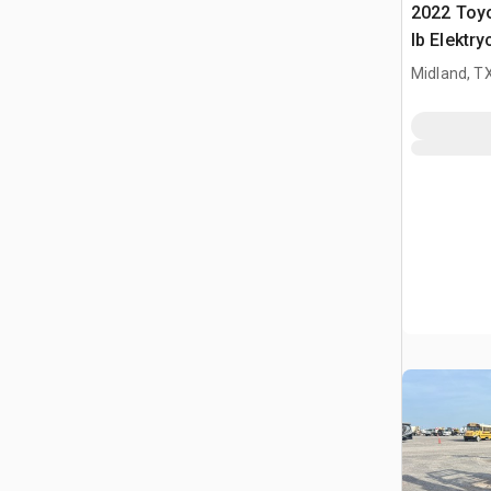
2022 Toy
lb Elektr
widłowy
Midland, T