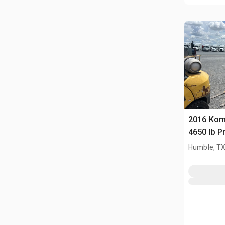
2016 Kom
4650 lb P
Forklift
Humble, T