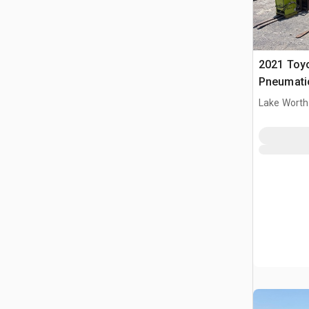
2021 Toy
Pneumati
widłowy
Lake Worth