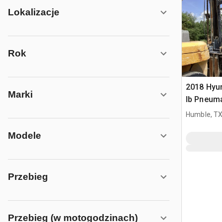
Lokalizacje
Rok
2018 Hyu
Marki
lb Pneuma
widłowy
Humble, T
Modele
Przebieg
Przebieg (w motogodzinach)