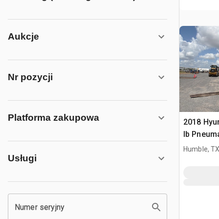
Aukcje
Nr pozycji
Platforma zakupowa
2018 Hyu
lb Pneuma
widłowy
Humble, T
Usługi
Numer seryjny