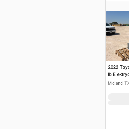
2022 Toy
lb Elektr
widłowy
Midland, T