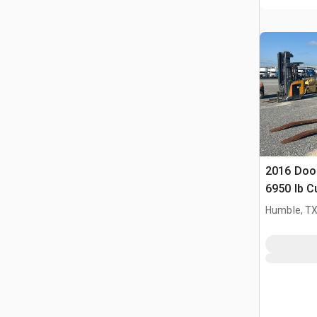
2016 Doo
6950 lb C
widłowy
Humble, T