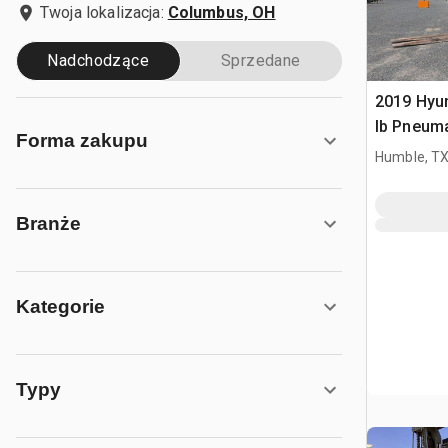
Twoja lokalizacja:
Columbus, OH
Nadchodzące
Sprzedane
2019 Hyu
lb Pneuma
Forma zakupu
widłowy
Humble, T
Branże
Kategorie
Typy