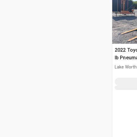
2022 Toy
lb Pneuma
widłowy
Lake Worth