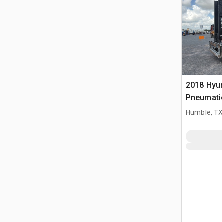
2018 Hyun
Pneumati
widłowy
Humble, T