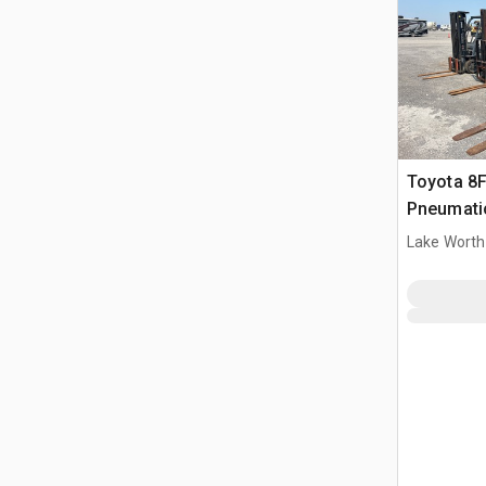
Toyota 8
Pneumati
widłowy
Lake Worth