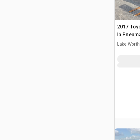
2017 Toy
lb Pneuma
widłowy
Lake Worth