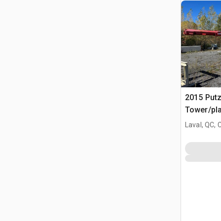
2015 Put
Tower/pl
Pompa do
Laval, QC,