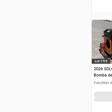
Lot 1713
2026 SDL
Bomba de
Usar) / M
Polotitlán d
betonu (
MEX