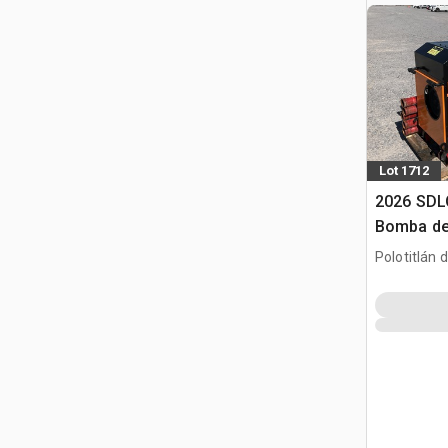
Lot 1712
2026 SDL
Bomba de
Usar) / M
Polotitlán d
betonu (
MEX