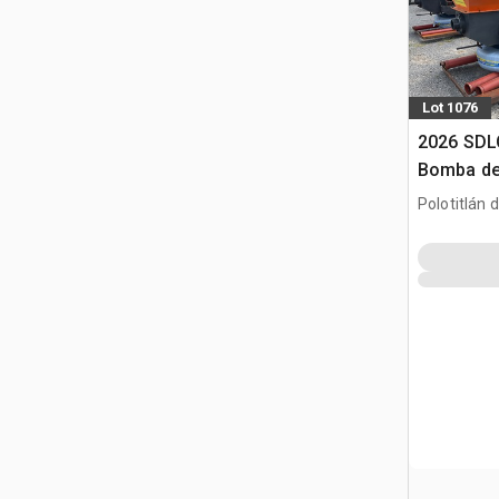
Lot 1076
2026 SDL
Bomba de 
(Sin Usar)
Polotitlán d
Pompa do
MEX