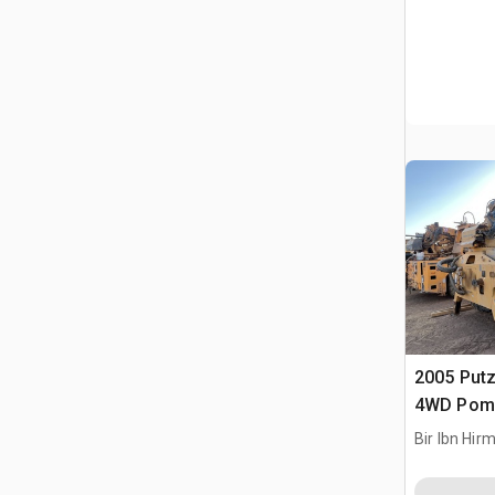
2005 Put
4WD Pomp
natrysko
Bir Ibn Hir
SAU