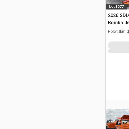
Lot 1077
2026 SDL
Bomba de 
(Sin Usar)
Polotitlán d
Pompa do
MEX