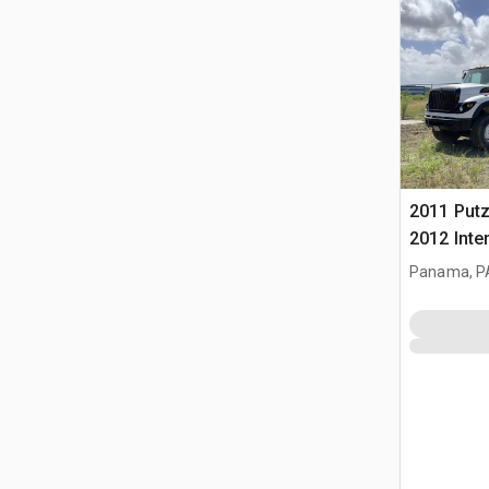
2011 Put
2012 Inte
6X4 6x4 
Panama, P