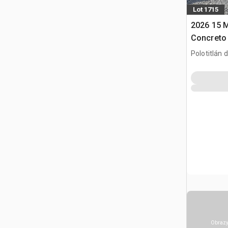
Lot 1715
2026 15 
Concreto 
do beton
Polotitlán d
MEX
Obrazy