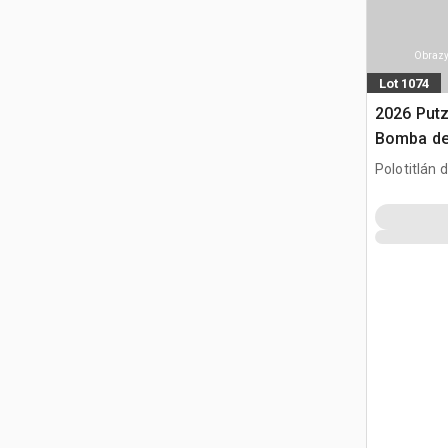
Obrazy
Lot 1074
2026 Put
Bomba de
Usar) / 
Polotitlán d
(Unused)
MEX