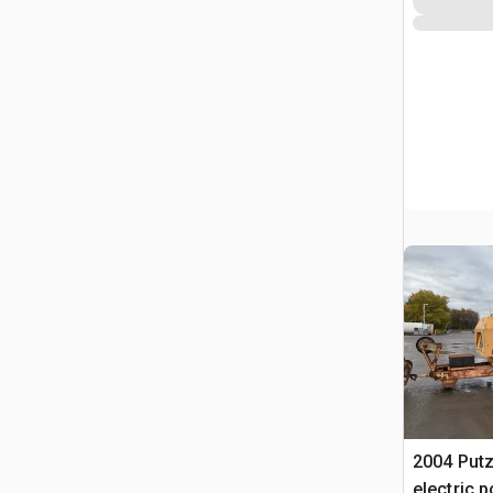
2004 Put
electric p