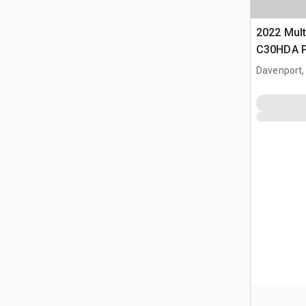
2022 Mul
C30HDA P
Davenport,