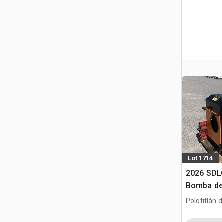
Lot 1714
2026 SDL
Bomba de
Usar) / M
Polotitlán d
betonu (
MEX