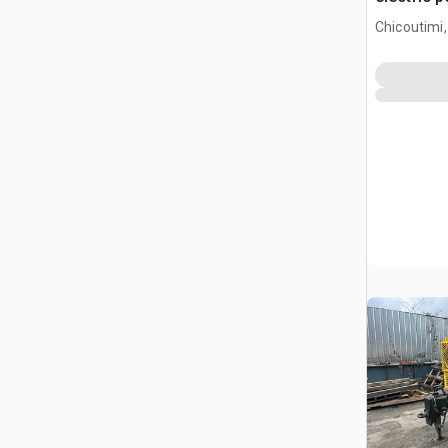
Pompa do
Chicoutimi