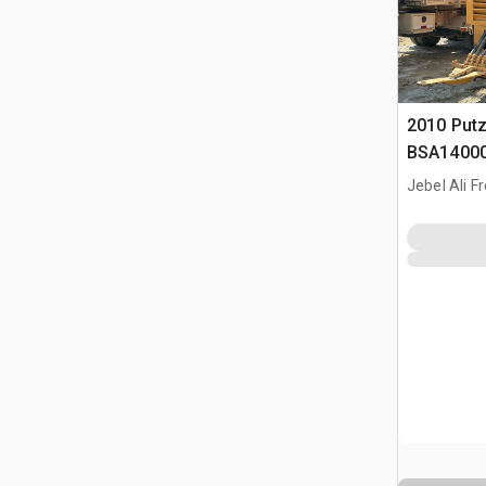
2010 Put
BSA14000
Pompa do
Jebel Ali F
ARE