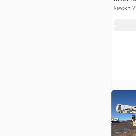
(Unused)
Newport, V