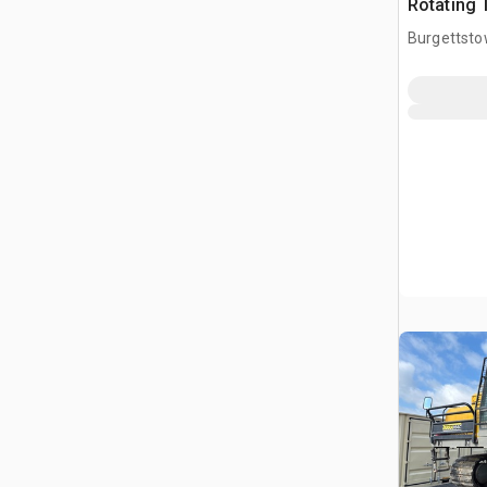
Rotating 
gąsienic
Burgettsto