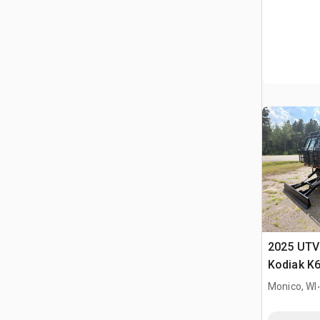
2025 UTV 
Kodiak K6
(Unused)
.
Monico, WI