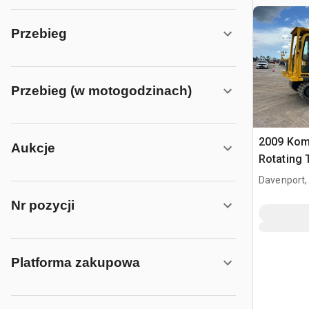
Przebieg
Przebieg (w motogodzinach)
2009 Kom
Aukcje
Rotating 
gąsienic
Davenport,
Nr pozycji
Platforma zakupowa