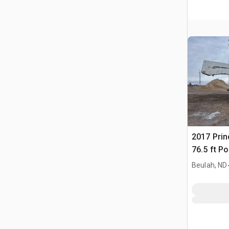
2017 Prin
76.5 ft P
gąsienico
Beulah, ND
A77T