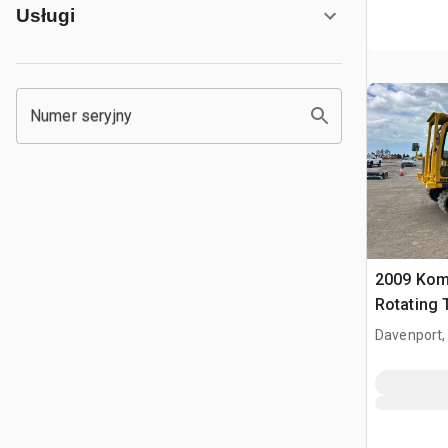
Usługi
Numer seryjny
2009 Kom
Rotating 
gąsienic
Davenport,