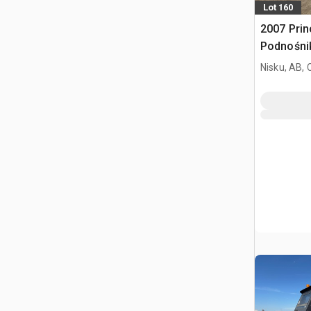
Lot 160
2007 Prin
Podnośni
w/2007 Li
Nisku, AB,
2E