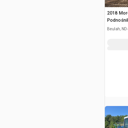
2018 Mo
Podnośni
w/2018 T
Beulah, ND
TM100