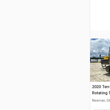
2020 Ter
Rotating 
gąsienic
Newnan, G