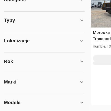
Typy
Morooka
Transport
Lokalizacje
Flatbed 
Humble, T
Rok
Marki
Modele