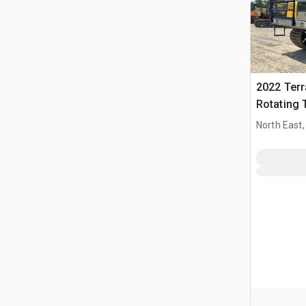
2022 Ter
Rotating 
gąsienic
North East