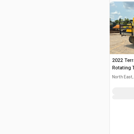
2022 Ter
Rotating 
gąsienic
North East