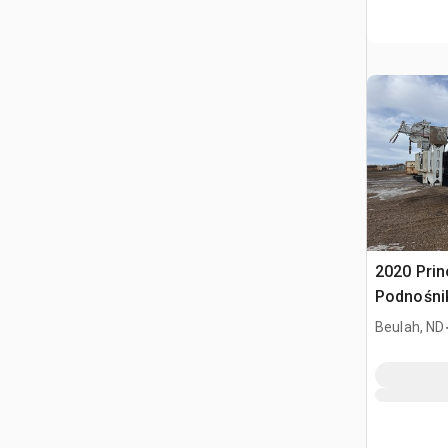
2020 Prin
Podnośni
Digger De
Beulah, ND
General 8