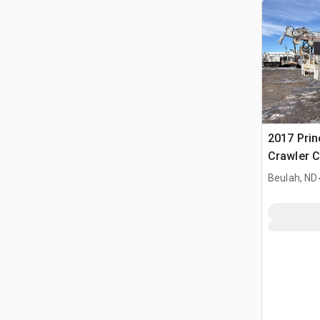
2017 Prin
Crawler C
Derrick w
Beulah, ND
General 8