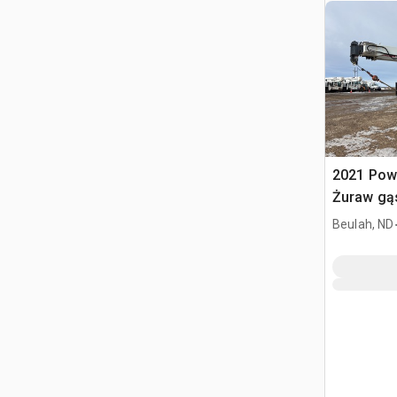
2021 Pow
Żuraw gą
Elliott U
Beulah, ND