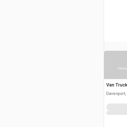
Obrazy
Van Truc
Davenport,