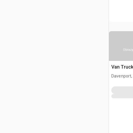
Obrazy
Van Truc
Davenport,