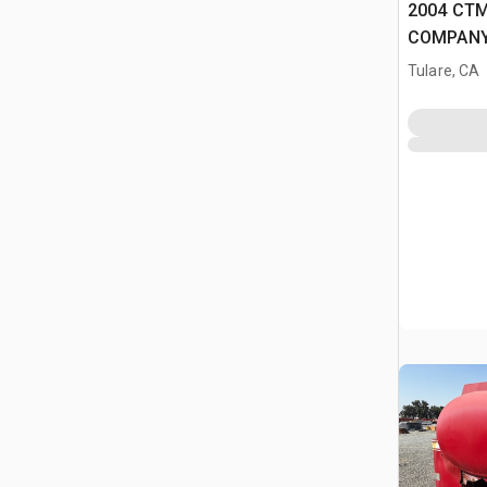
2004 CTM
COMPANY 
Compartm
Tulare, CA
Korpus