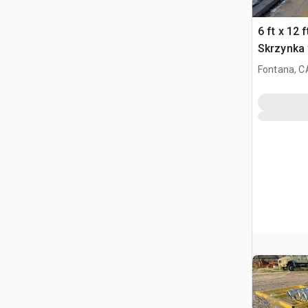
6 ft x 12 f
Skrzynka
Fontana, C