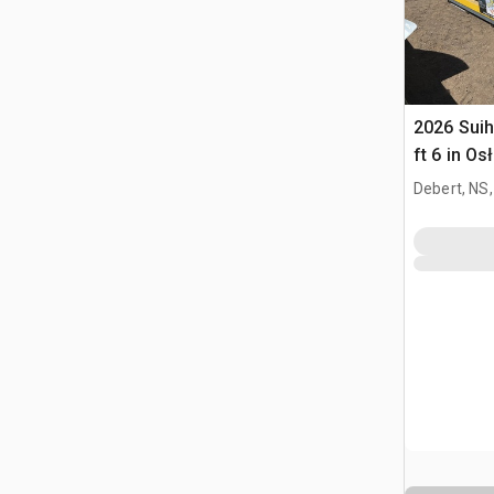
2026 Suihe
ft 6 in O
(Unused)
Debert, NS