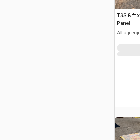
TSS 8 ft 
Panel
Albuquerq