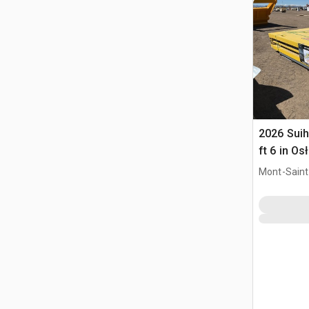
2026 Suihe
ft 6 in O
(Unused)
Mont-Saint-