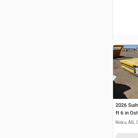
2026 Suihe
ft 6 in O
(Unused)
Nisku, AB,