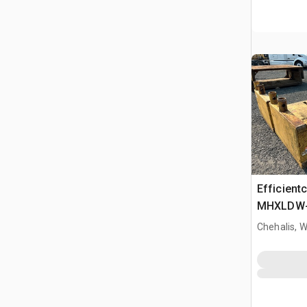
Efficient
MHXLDW-41
in Wall) 
Chehalis, 