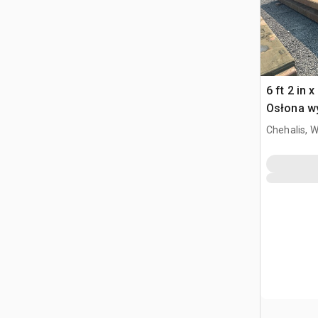
6 ft 2 in x
Osłona w
Chehalis, 