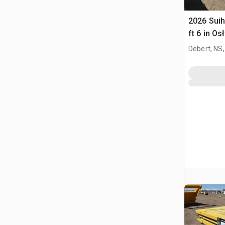
2026 Suihe
ft 6 in O
(Unused)
Debert, NS