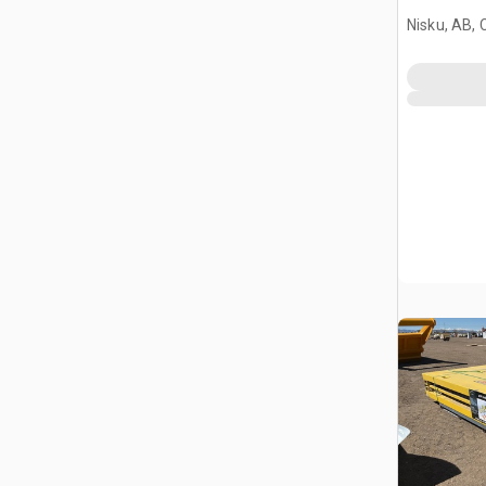
(Unused)
Nisku, AB,