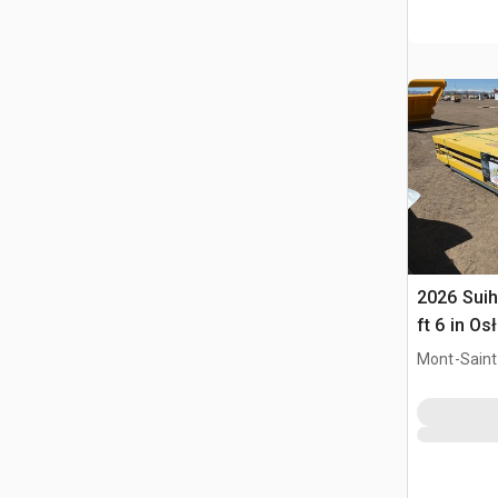
2026 Suihe
ft 6 in O
(Unused)
Mont-Saint-