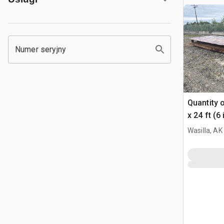
Numer seryjny
Quantity 
x 24 ft (6
wykopu
Wasilla, AK