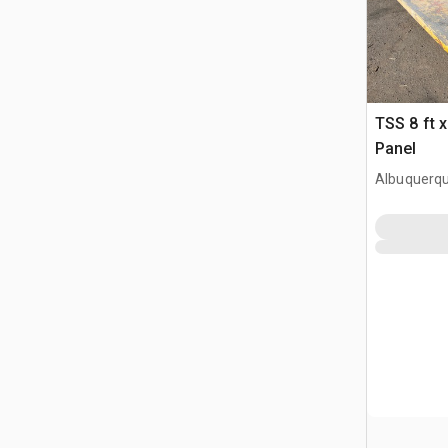
TSS 8 ft 
Panel
Albuquerq