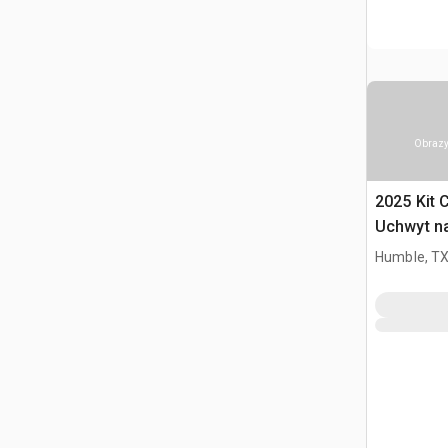
Obrazy
2025 Kit 
Uchwyt n
o Sterow
Humble, T