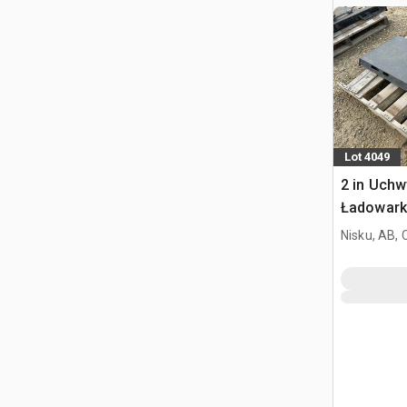
Lot 4049
2 in Uchw
Ładowark
Burtowy
Nisku, AB,