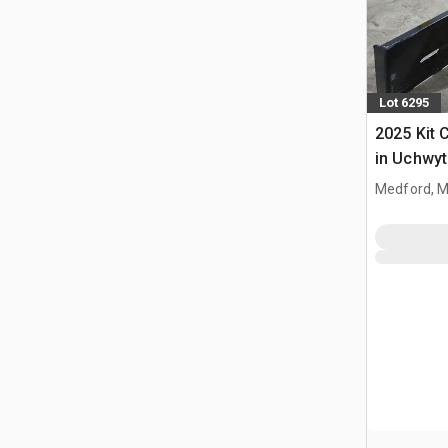
Lot 6295
2025 Kit 
in Uchwyt
Ładowark
Medford, 
Burtowym