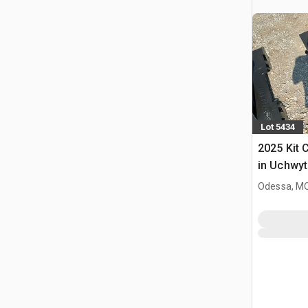
Lot 5434
2025 Kit 
in Uchwyt
Ładowark
Odessa, M
Burtowym