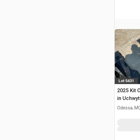
Lot 5431
2025 Kit 
in Uchwyt
Ładowark
Odessa, M
Burtowym