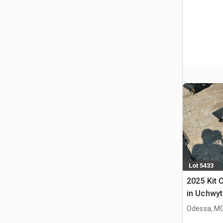
Lot 5433
2025 Kit 
in Uchwyt
Ładowark
Odessa, M
Burtowym