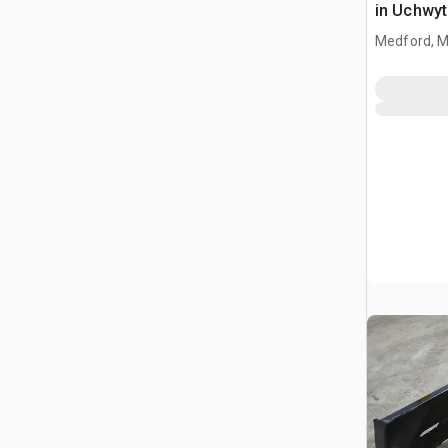
in Uchwyt
Ładowark
Medford, 
Burtowym