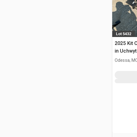
Lot 5432
2025 Kit 
in Uchwyt
Ładowark
Odessa, M
Burtowym