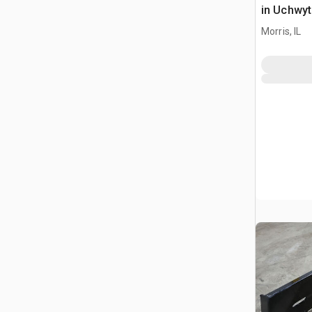
in Uchwyt
Ładowark
Morris, IL
Burtowym