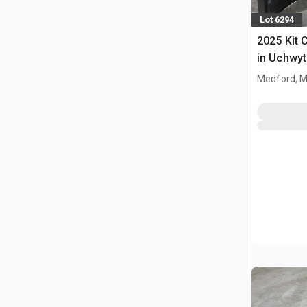
Lot 6294
2025 Kit 
in Uchwyt
Ładowark
Medford, 
Burtowym