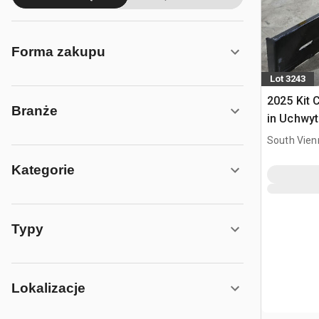
Forma zakupu
Lot 3243
2025 Kit 
Branże
in Uchwyt
Ładowark
South Vien
Burtowym
Kategorie
Typy
Lokalizacje