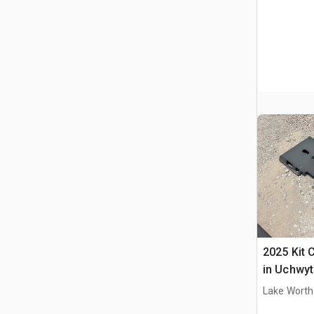
2025 Kit 
in Uchwyt
Ładowark
Lake Worth
Burtowym