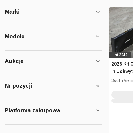
Marki
Modele
Lot 3242
Aukcje
2025 Kit 
in Uchwyt
Ładowark
South Vien
Nr pozycji
Burtowym
Platforma zakupowa