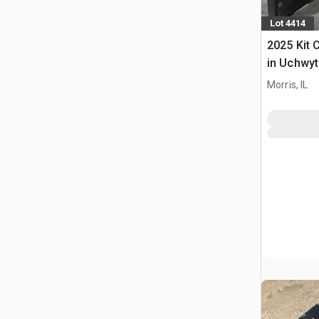
Lot 4414
2025 Kit 
in Uchwyt
Ładowark
Morris, IL
Burtowym