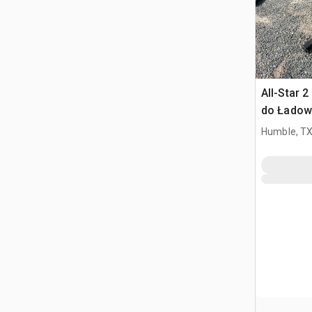
All-Star 
do Ładowa
Burtowym
Humble, T