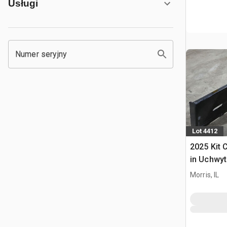
Usługi
Numer seryjny
Lot 4412
2025 Kit 
in Uchwyt
Ładowark
Morris, IL
Burtowym