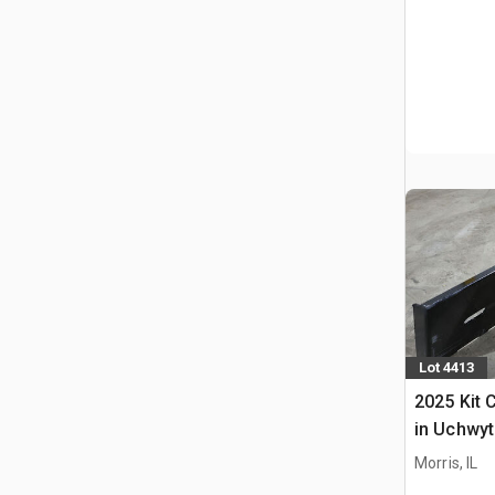
Lot 4413
2025 Kit 
in Uchwyt
Ładowark
Morris, IL
Burtowym