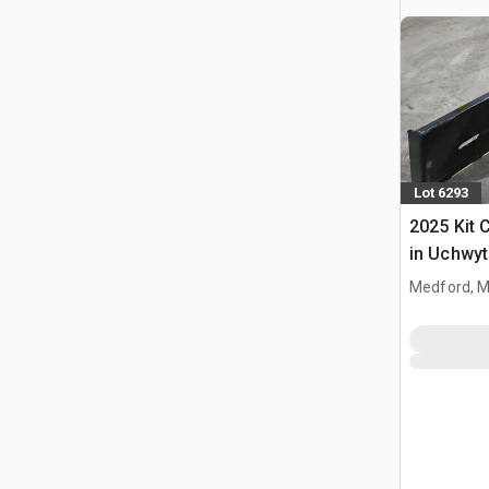
Lot 6293
2025 Kit 
in Uchwyt
Ładowark
Medford, 
Burtowym