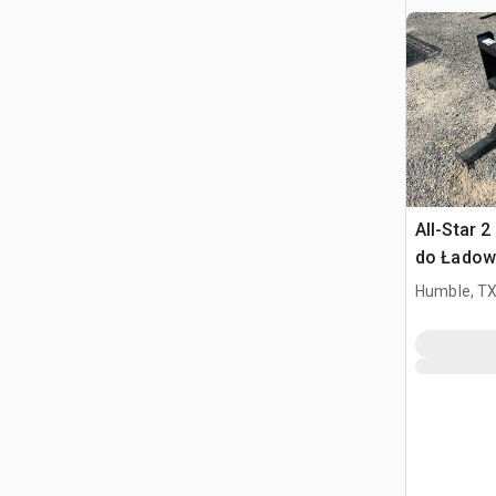
All-Star 
do Ładowa
Burtowym
Humble, T