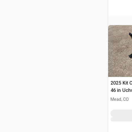
2025 Kit 
46 in Uch
Ładowark
Mead, CO
Burtowym