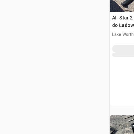
All-Star 
do Ładowa
Burtowym
Lake Worth