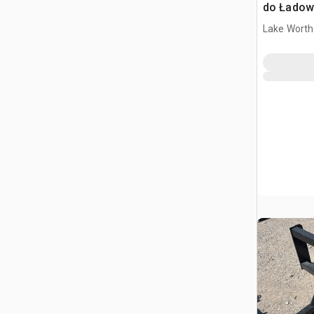
do Ładowa
Burtowym
Lake Worth