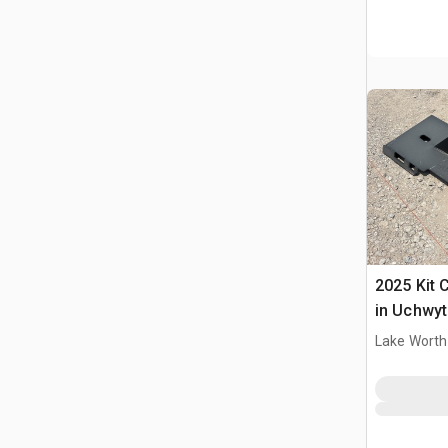
2025 Kit 
in Uchwyt
Ładowark
Lake Worth
Burtowym