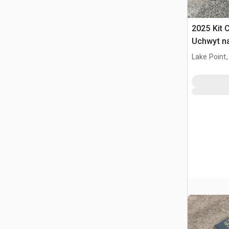
2025 Kit 
Uchwyt n
o Sterow
Lake Point,
(Unused)