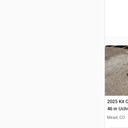
2025 Kit 
46 in Uch
Ładowark
Mead, CO
Burtowym