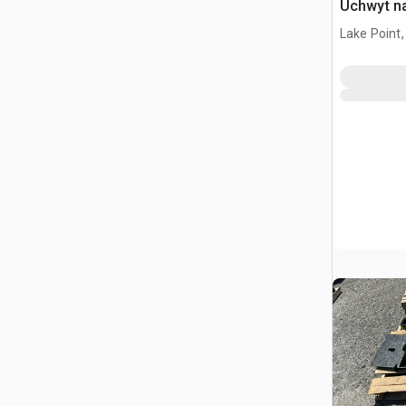
Uchwyt n
o Sterow
Lake Point,
(Unused)