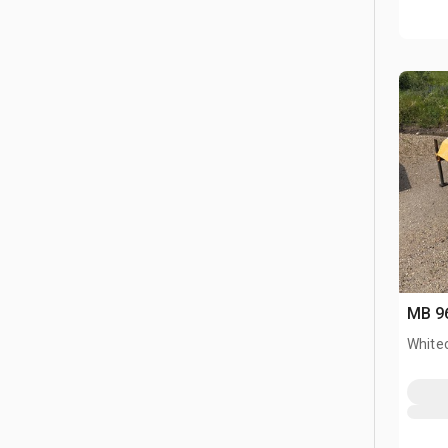
MB 96
White