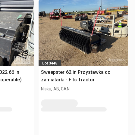
Lot 3448
022 66 in
Sweepster 62 in Przystawka do
noperable)
zamiatarki - Fits Tractor
Nisku, AB, CAN