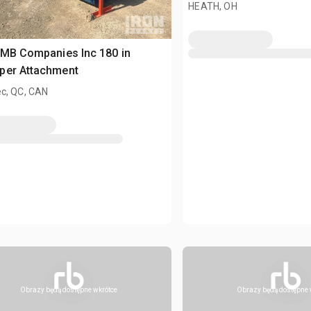
HEATH, OH
MB Companies Inc 180 in
per Attachment
c, QC, CAN
Obrazy będą dostępne wkrótce
Obrazy będą dostępne 