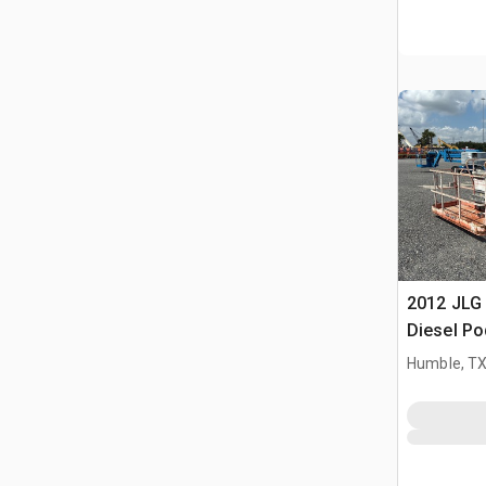
2012 JLG
Diesel Po
teleskop
Humble, T