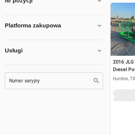
Nr pozycji
Platforma zakupowa
Usługi
2016 JLG
Diesel Po
teleskop
Humble, T
Numer seryjny