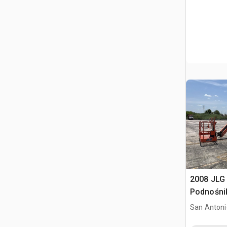
2008 JLG
Podnośnik
Factory R
San Antoni