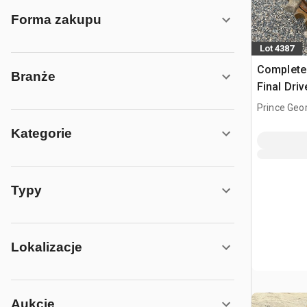
Forma zakupu
Lot 4387
Complete
Branże
Final Dri
końcowy -
Prince Geo
470
Kategorie
Typy
Lokalizacje
Aukcje