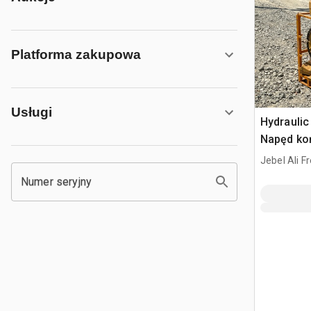
Platforma zakupowa
Usługi
Hydraulic
Napęd koń
Loader
Jebel Ali F
Numer seryjny