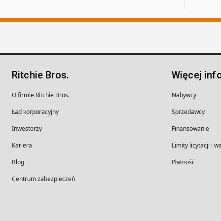
Ritchie Bros.
Więcej inf
O firmie Ritchie Bros.
Nabywcy
Ład korporacyjny
Sprzedawcy
Inwestorzy
Finansowanie
Kariera
Limity licytacji i 
Blog
Płatność
Centrum zabezpieczeń