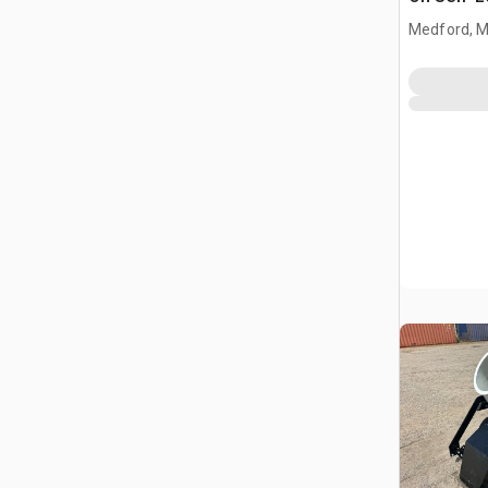
(Unused)
Medford, 