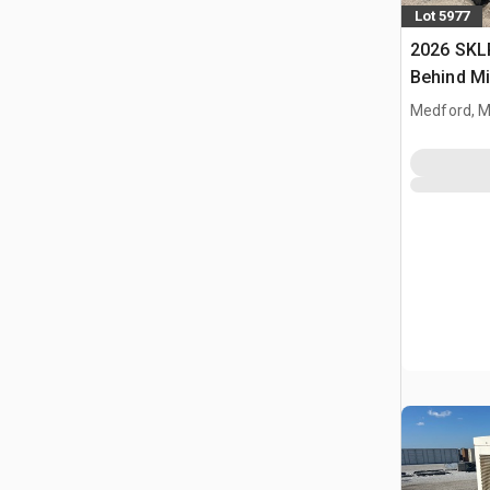
Lot 5977
2026 SKL
Behind M
betonu (
Medford, 