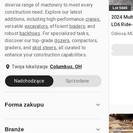
diverse range of machinery to meet every
Lot 5045
construction need. Explore our latest
2024 Mult
additions, including high-performance
cranes
,
LD6 Ride-
versatile
excavators
, efficient
loaders
, and
elektrycz
robust
backhoes
. For specialized tasks,
Odessa, M
discover our top-grade
dozers
, compactors,
graders, and
skid steers
, all curated to
enhance your construction capabilities.
Twoja lokalizacja:
Columbus, OH
Nadchodzące
Sprzedane
Forma zakupu
Branże