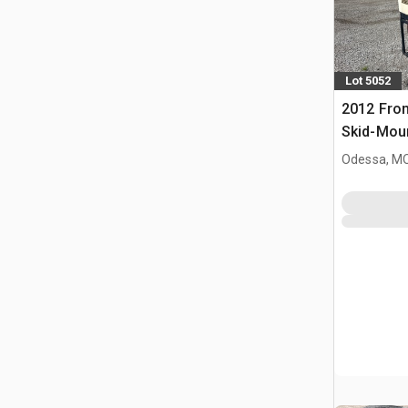
Lot 5052
2012 Fron
Skid-Mou
prądotwó
Odessa, M