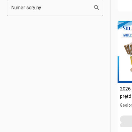
Numer seryjny
2026 
pręt
Geelon