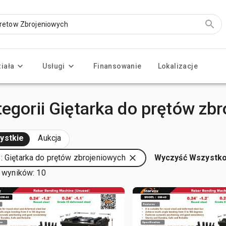
ziała
Usługi
Finansowanie
Lokalizacje
tegorii Giętarka do prętów zb
ystkie
Aukcja
: Giętarka do prętów zbrojeniowych
Wyczyść Wszystk
 wyników: 10