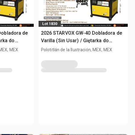
Lot 1830
obladora de
2026 STARVOX GW-40 Dobladora de
arka do
Varilla (Sin Usar) / Giętarka do
(Unused)
prętów zbrojeniowych (Unused)
, MEX, MEX
Polotitlán de la Ilustración, MEX, MEX