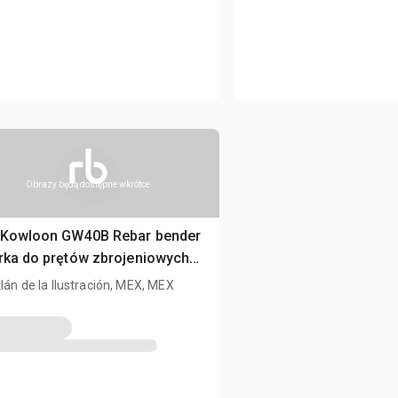
Obrazy będą dostępne wkrótce
 Kowloon GW40B Rebar bender
rka do prętów zbrojeniowych
sed)
tlán de la Ilustración, MEX, MEX