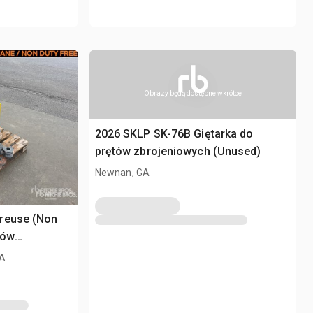
Obrazy będą dostępne wkrótce
2026 SKLP SK-76B Giętarka do
prętów zbrojeniowych (Unused)
Newnan, GA
reuse (Non
tów
)
RA