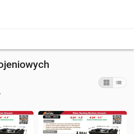
rojeniowych
o