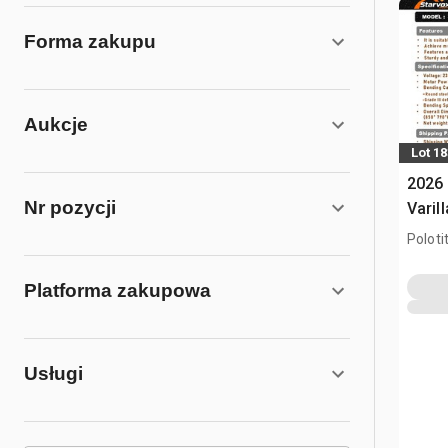
Forma zakupu
Aukcje
Lot 1
2026
Nr pozycji
Varil
pręt
Poloti
Platforma zakupowa
Usługi