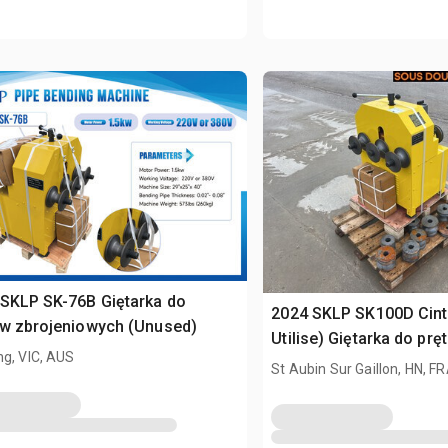
SKLP SK-76B Giętarka do
2024 SKLP SK100D Cint
ów zbrojeniowych (Unused)
Utilise) Giętarka do prę
g, VIC, AUS
zbrojeniowych (Unused
St Aubin Sur Gaillon, HN, F