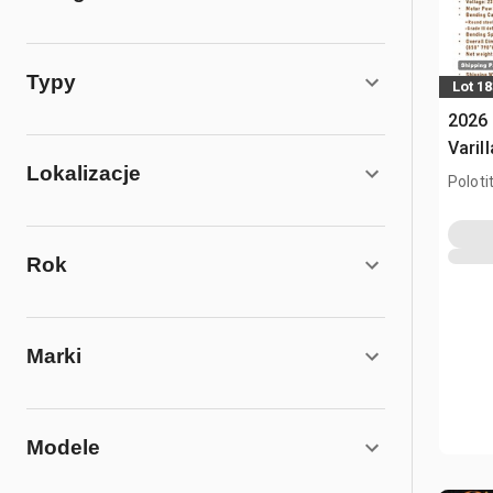
Typy
Lot 1
2026
Varil
Lokalizacje
pręt
Poloti
Rok
Marki
Modele