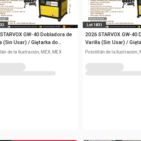
832
Lot 1831
 STARVOX GW-40 Dobladora de
2026 STARVOX GW-40 D
la (Sin Usar) / Giętarka do
Varilla (Sin Usar) / Gięt
ów zbrojeniowych (Unused)
prętów zbrojeniowych 
tlán de la Ilustración, MEX, MEX
Polotitlán de la Ilustración