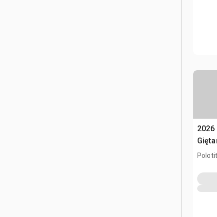
2026
Gięta
(Unu
Poloti