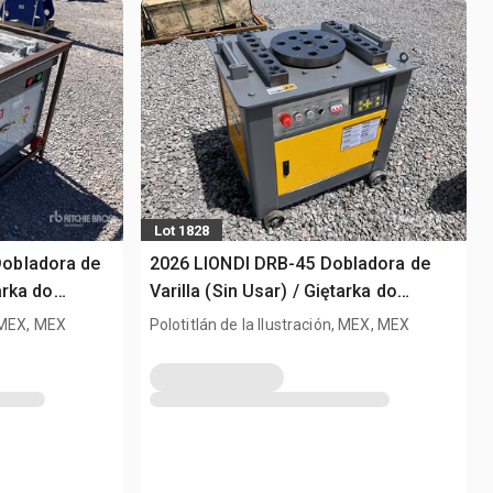
Lot 1828
obladora de
2026 LIONDI DRB-45 Dobladora de
arka do
Varilla (Sin Usar) / Giętarka do
(Unused)
prętów zbrojeniowych (Unused)
, MEX, MEX
Polotitlán de la Ilustración, MEX, MEX