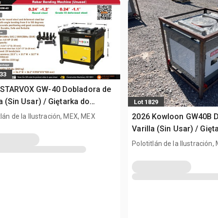
833
 STARVOX GW-40 Dobladora de
la (Sin Usar) / Giętarka do
Lot 1829
ów zbrojeniowych (Unused)
2026 Kowloon GW40B D
tlán de la Ilustración, MEX, MEX
Varilla (Sin Usar) / Gięt
prętów zbrojeniowych 
Polotitlán de la Ilustración