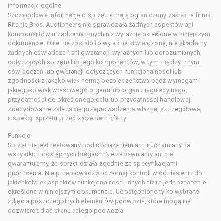
Informacje ogólne
Szczegółowe informacje o sprzęcie mają ograniczony zakres, a firma
Ritchie Bros. Auctioneers nie sprawdzała żadnych aspektów ani
komponentów urządzenia innych niż wyraźnie określone w niniejszym
dokumencie. O ile nie zostało to wyraźnie stwierdzone, nie składamy
żadnych oświadczeń ani gwarancji, wyraźnych lub dorozumianych,
dotyczących sprzętu lub jego komponentów, w tym między innymi
oświadczeń lub gwarancji dotyczących funkcjonalności lub
zgodności z jakąkolwiek normą bezpieczeństwa bądź wymogami
jakiegokolwiek właściwego organu lub organu regulacyjnego,
przydatności do określonego celu lub przydatności handlowej.
Zdecydowanie zaleca się przeprowadzenie własnej szczegółowej
inspekcji sprzętu przed złożeniem oferty.
Funkcje
Sprzęt nie jest testowany pod obciążeniem ani uruchamiany na
wszystkich dostępnych biegach. Nie zapewniamy ani nie
gwarantujemy, że sprzęt działa zgodnie ze specyfikacjami
producenta. Nie przeprowadzono żadnej kontroli w odniesieniu do
jakichkolwiek aspektów funkcjonalności innych niż te jednoznacznie
określone w niniejszym dokumencie. Udostępniono tylko wybrane
zdjęcia poszczególnych elementów podwozia, które mogą nie
odzwierciedlać stanu całego podwozia.